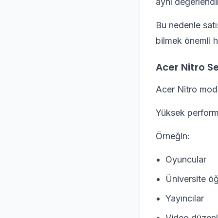
aynı değerlendi
Bu nedenle satı
bilmek önemli h
Acer Nitro Se
Acer Nitro mode
Yüksek performan
Örneğin:
Oyuncular
Üniversite öğ
Yayıncılar
Video düzenle