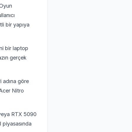
 Oyun
llanıcı
li bir yapıya
i bir laptop
azın gerçek
i adına göre
Acer Nitro
0 veya RTX 5090
el piyasasında