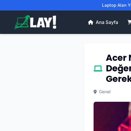
Laptop Alan Ye
Ana Sayfa
Acer 
Değer
Gerek
Genel