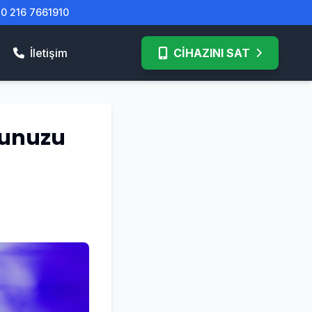
| 0 216 7661910
İletişim
CİHAZINI SAT
opunuzu