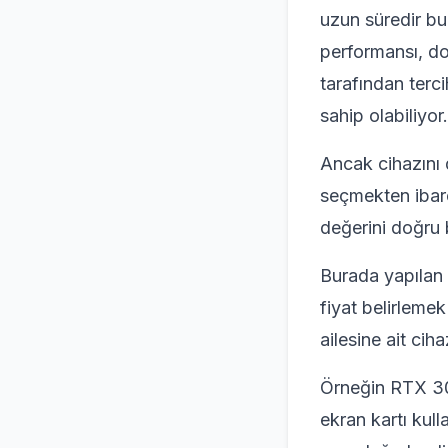
uzun süredir bu
performansı, do
tarafından terci
sahip olabiliyor.
Ancak cihazını d
seçmekten ibar
değerini doğru 
Burada yapılan 
fiyat belirleme
ailesine ait ciha
Örneğin RTX 30
ekran kartı kull