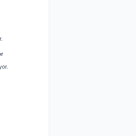
r.
or
yor.