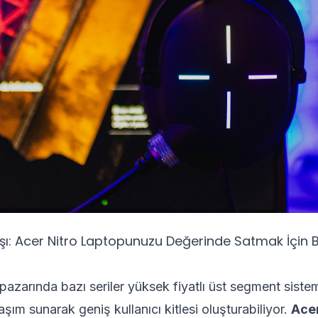
ışı: Acer Nitro Laptopunuzu Değerinde Satmak İçin 
azarında bazı seriler yüksek fiyatlı üst segment siste
aşım sunarak geniş kullanıcı kitlesi oluşturabiliyor.
Acer