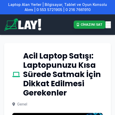
Laptop Alan Yerler | Bilgisayar, Tablet ve Oyun Konsolu
Alımı | 0 553 5721905 | 0 216 7661910
CİHAZINI SAT
Acil Laptop Satışı:
Laptopunuzu Kısa
Sürede Satmak İçin
Dikkat Edilmesi
Gerekenler
Genel