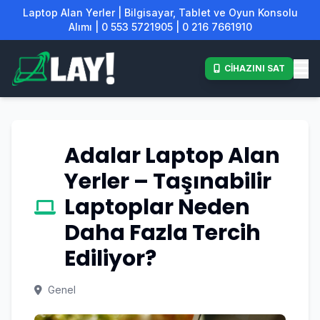
Laptop Alan Yerler | Bilgisayar, Tablet ve Oyun Konsolu
Alımı | 0 553 5721905 | 0 216 7661910
CİHAZINI SAT
Adalar Laptop Alan
Yerler – Taşınabilir
Laptoplar Neden
Daha Fazla Tercih
Ediliyor?
Genel