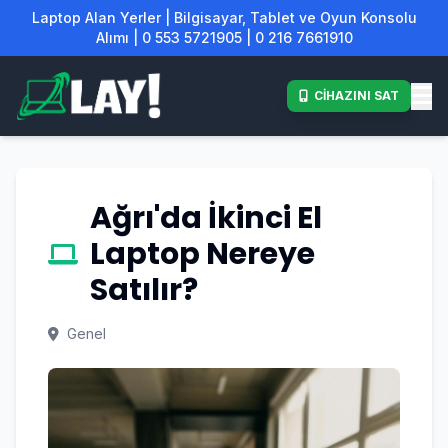
Laptop Alan Yerler | Bilgisayar, Tablet ve Oyun Konsolu
Alımı | 0 553 5721905 | 0 216 7661910
CİHAZINI SAT
Ağrı'da İkinci El
Laptop Nereye
Satılır?
Genel