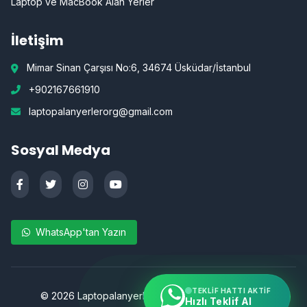
Laptop ve MacBook Alan Yerler
İletişim
Mimar Sinan Çarşısı No:6, 34674 Üsküdar/İstanbul
+902167661910
laptopalanyerlerorg@gmail.com
Sosyal Medya
WhatsApp'tan Yazın
TEKLIF HATTI AKTIF
©
2026
Laptopalanyerler.org | Tüm hakları saklıdır.
Hızlı Teklif Al