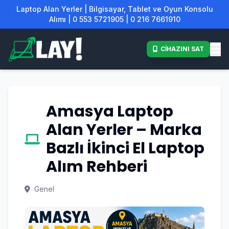
Laptop Alan Yerler | Bilgisayar, Tablet ve Oyun Konsolu
Alımı | 0 553 5721905 | 0 216 7661910
CİHAZINI SAT
Amasya Laptop
Alan Yerler – Marka
Bazlı İkinci El Laptop
Alım Rehberi
Genel