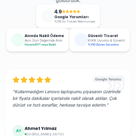
güldürdük.
4.9
Google Yorumları
%100 En Yüksek Memnuniyet
Anında Nakit Ödeme
Güvenli Ticaret
Aynı Gün Değerinde Alım
KVKK Uyumlu & Güvenli
Havale/EFT veya Nakit
%100 Güven Garantisi
Google Yorumu
"
Kullanmadığım Lenovo laptopumu piyasanın üzerinde
bir fiyata dakikalar içerisinde nakit olarak aldılar. Çok
dürüst ve hızlı esnaflar, herkese tavsiye ederim.
"
Ahmet Yılmaz
AY
DOĞRULANMIŞ SATICI