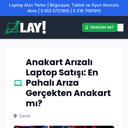
Laptop Alan Yerler | Bilgisayar, Tablet ve Oyun Konsolu
Alımı | 0 553 5721905 | 0 216 7661910
CİHAZINI SAT
Anakart Arızalı
Laptop Satışı: En
Pahalı Arıza
Gerçekten Anakart
mı?
Genel