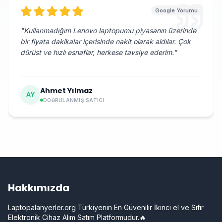
Google Yorumu
"
Kullanmadığım Lenovo laptopumu piyasanın üzerinde
bir fiyata dakikalar içerisinde nakit olarak aldılar. Çok
dürüst ve hızlı esnaflar, herkese tavsiye ederim.
"
Ahmet Yılmaz
AY
DOĞRULANMIŞ SATICI
Hakkımızda
Laptopalanyerler.org Türkiyenin En Güvenilir İkinci el ve Sıfır
Elektronik Cihaz Alım Satım Platformudur.🔥