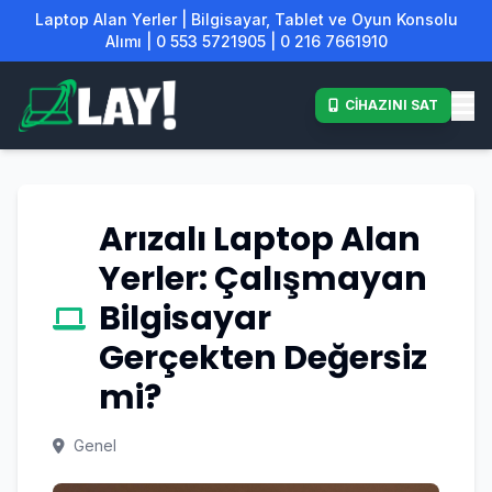
Laptop Alan Yerler | Bilgisayar, Tablet ve Oyun Konsolu
Alımı | 0 553 5721905 | 0 216 7661910
CİHAZINI SAT
Arızalı Laptop Alan
Yerler: Çalışmayan
Bilgisayar
Gerçekten Değersiz
mi?
Genel