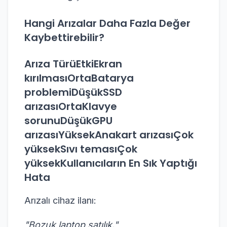
Hangi Arızalar Daha Fazla Değer
Kaybettirebilir?
Arıza TürüEtkiEkran
kırılmasıOrtaBatarya
problemiDüşükSSD
arızasıOrtaKlavye
sorunuDüşükGPU
arızasıYüksekAnakart arızasıÇok
yüksekSıvı temasıÇok
yüksekKullanıcıların En Sık Yaptığı
Hata
Arızalı cihaz ilanı:
"Bozuk laptop satılık."