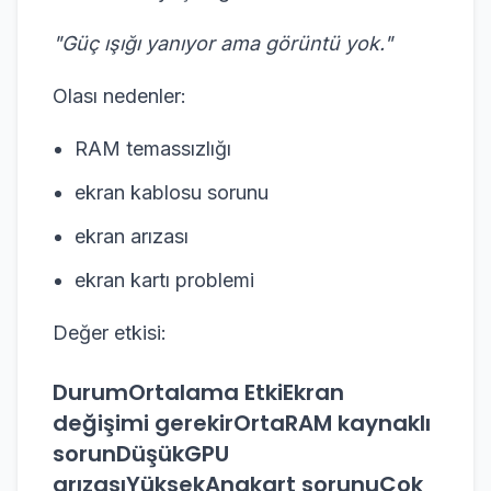
"Güç ışığı yanıyor ama görüntü yok."
Olası nedenler:
RAM temassızlığı
ekran kablosu sorunu
ekran arızası
ekran kartı problemi
Değer etkisi:
DurumOrtalama EtkiEkran
değişimi gerekirOrtaRAM kaynaklı
sorunDüşükGPU
arızasıYüksekAnakart sorunuÇok