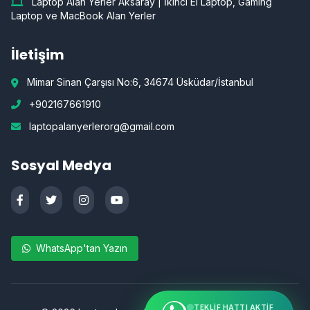
Laptop Alan Yerler Aksaray | İkinci El Laptop, Gaming
Laptop ve MacBook Alan Yerler
İletişim
Mimar Sinan Çarşısı No:6, 34674 Üsküdar/İstanbul
+902167661910
laptopalanyerlerorg@gmail.com
Sosyal Medya
WhatsApp'tan Yazın
TEKLIF HATTI AKTIF