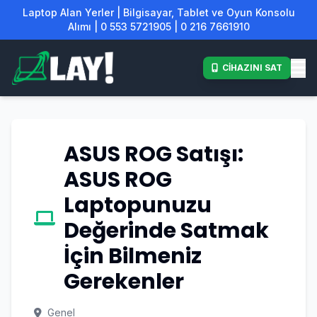
Laptop Alan Yerler | Bilgisayar, Tablet ve Oyun Konsolu
Alımı | 0 553 5721905 | 0 216 7661910
CİHAZINI SAT
ASUS ROG Satışı:
ASUS ROG
Laptopunuzu
Değerinde Satmak
İçin Bilmeniz
Gerekenler
Genel