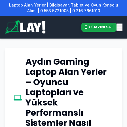
Laptop Alan Yerler | Bilgisayar, Tablet ve Oyun Konsolu
Alımı | 0 553 5721905 | 0 216 7661910
CİHAZINI SAT
Aydın Gaming
Laptop Alan Yerler
– Oyuncu
Laptopları ve
Yüksek
Performanslı
Sistemler Nasıl