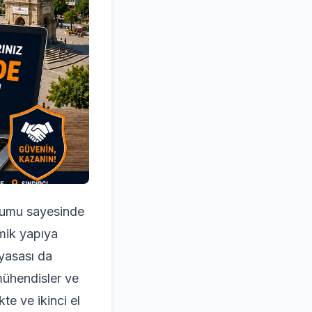
onumu sayesinde
omik yapıya
iyasası da
 mühendisler ve
kte ve ikinci el