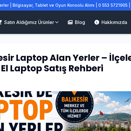
rler | Bilgisayar, Tablet ve Oyun Konsolu Alımı | 0 553 5721905 
Satın Aldığımız Ürünler
Blog
Hakkımızda
esir Laptop Alan Yerler – İlçel
i El Laptop Satış Rehberi