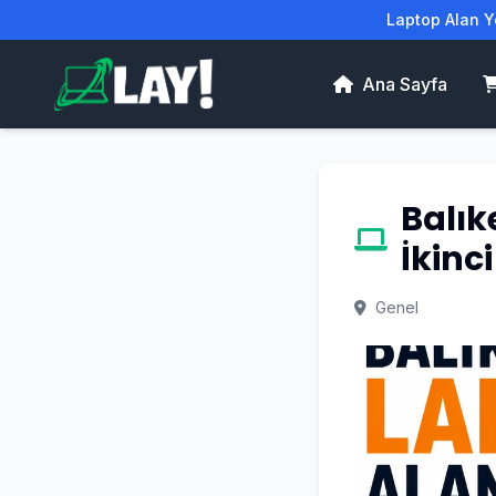
Laptop Alan Ye
Ana Sayfa
Balık
İkinc
Genel