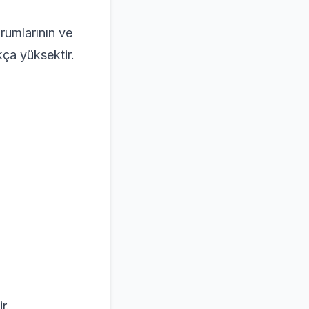
urumlarının ve
kça yüksektir.
r.