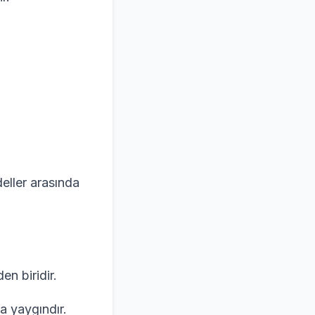
deller arasında
n biridir.
ça yaygındır.