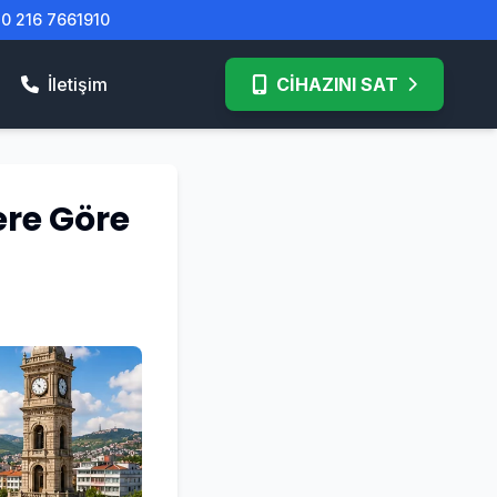
| 0 216 7661910
İletişim
CİHAZINI SAT
ere Göre