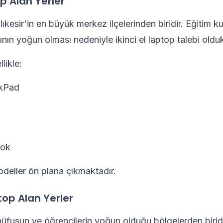
p Alan Yerler
alıkesir'in en büyük merkez ilçelerinden biridir. Eğitim k
ının yoğun olması nedeniyle ikinci el laptop talebi oldu
likle:
kPad
ok
modeller ön plana çıkmaktadır.
top Alan Yerler
 nüfusun ve öğrencilerin yoğun olduğu bölgelerden biridi