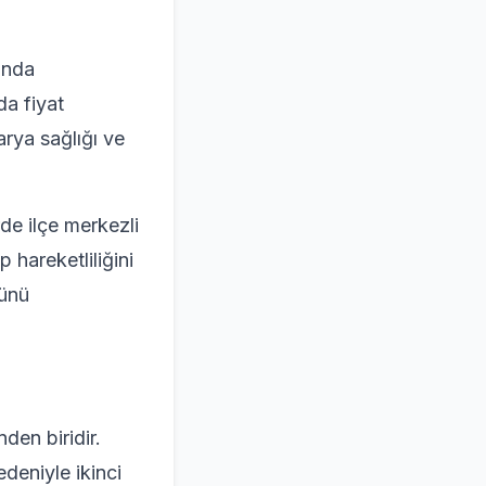
ında
da fiyat
arya sağlığı ve
rde ilçe merkezli
 hareketliliğini
ğünü
den biridir.
deniyle ikinci