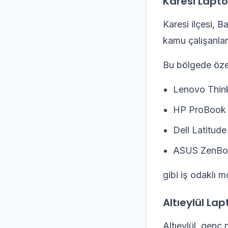
Karesi Lapto
Karesi ilçesi, B
kamu çalışanlar
Bu bölgede özel
Lenovo Thin
HP ProBook
Dell Latitude
ASUS ZenBo
gibi iş odaklı 
Altıeylül Lap
Altıeylül, genç