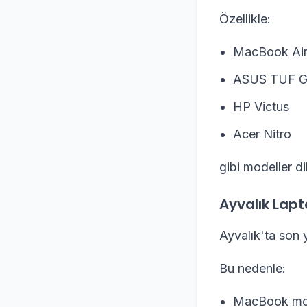
Özellikle:
MacBook Ai
ASUS TUF G
HP Victus
Acer Nitro
gibi modeller d
Ayvalık Lapt
Ayvalık'ta son y
Bu nedenle:
MacBook mod