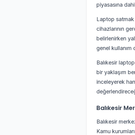
piyasasına dahi
Laptop satmak i
cihazlarının ger
belirlenirken y
genel kullanım 
Balıkesir laptop
bir yaklaşım ben
inceleyerek han
değerlendireceğ
Balıkesir Me
Balıkesir merkez
Kamu kurumları,