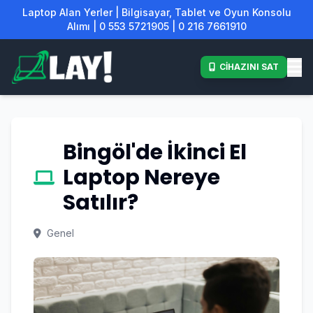
Laptop Alan Yerler | Bilgisayar, Tablet ve Oyun Konsolu
Alımı | 0 553 5721905 | 0 216 7661910
CİHAZINI SAT
Bingöl'de İkinci El
Laptop Nereye
Satılır?
Genel