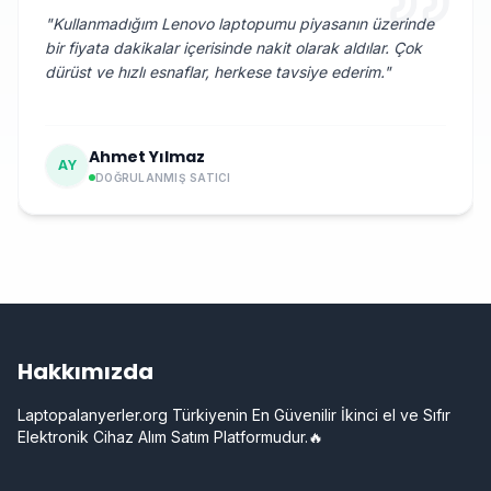
"
Kullanmadığım Lenovo laptopumu piyasanın üzerinde
bir fiyata dakikalar içerisinde nakit olarak aldılar. Çok
dürüst ve hızlı esnaflar, herkese tavsiye ederim.
"
Ahmet Yılmaz
AY
DOĞRULANMIŞ SATICI
Hakkımızda
Laptopalanyerler.org Türkiyenin En Güvenilir İkinci el ve Sıfır
Elektronik Cihaz Alım Satım Platformudur.🔥