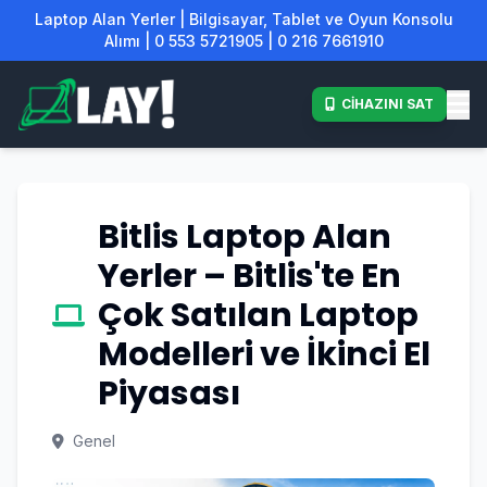
Laptop Alan Yerler | Bilgisayar, Tablet ve Oyun Konsolu
Alımı | 0 553 5721905 | 0 216 7661910
CİHAZINI SAT
Bitlis Laptop Alan
Yerler – Bitlis'te En
Çok Satılan Laptop
Modelleri ve İkinci El
Piyasası
Genel