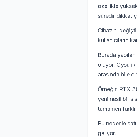
özellikle yüksek
süredir dikkat ç
Cihazını değiş
kullanıcıların ka
Burada yapılan 
oluyor. Oysa iki
arasında bile cid
Örneğin RTX 305
yeni nesil bir s
tamamen farklı s
Bu nedenle satı
geliyor.