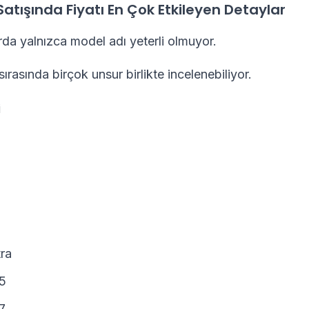
 Satışında Fiyatı En Çok Etkileyen Detaylar
arda yalnızca model adı yeterli olmuyor.
rasında birçok unsur birlikte incelenebiliyor.
i
tra
5
7