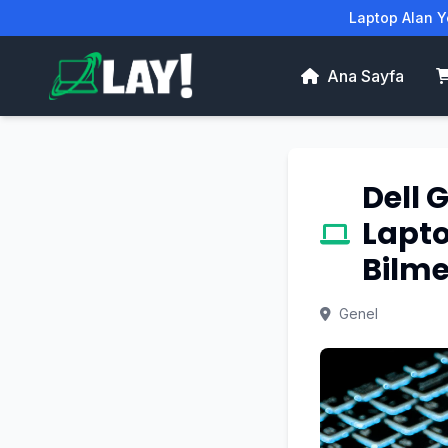
Laptop Alan Ye
Ana Sayfa
Dell G
Lapt
Bilme
Genel