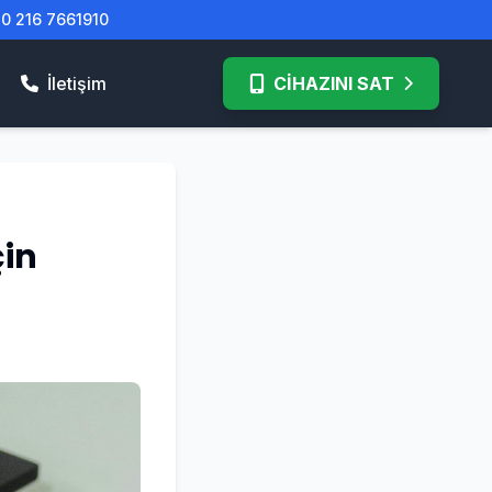
| 0 216 7661910
İletişim
CİHAZINI SAT
in