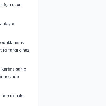
ar için uzun
lanlayan
na odaklanmak
 iki farklı cihaz
 kartına sahip
ndirmesinde
k önemli hale