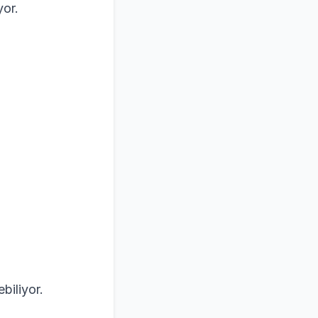
yor.
biliyor.