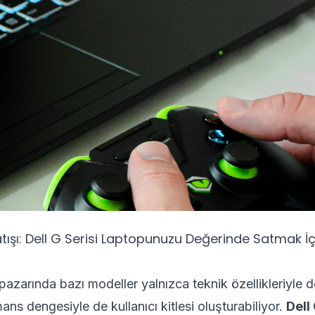
Satışı: Dell G Serisi Laptopunuzu Değerinde Satmak İç
azarında bazı modeller yalnızca teknik özellikleriyle 
ans dengesiyle de kullanıcı kitlesi oluşturabiliyor.
Dell