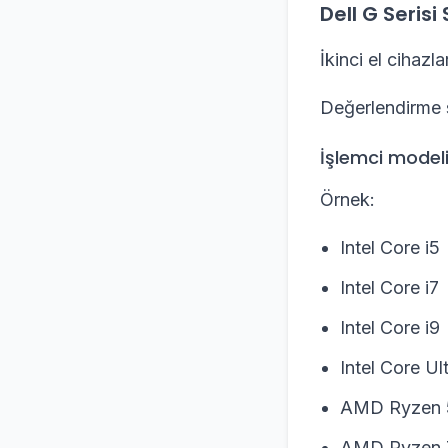
Dell G Serisi
İkinci el cihazl
Değerlendirme sı
İşlemci model
Örnek:
Intel Core i5
Intel Core i7
Intel Core i9
Intel Core Ul
AMD Ryzen 
AMD Ryzen 