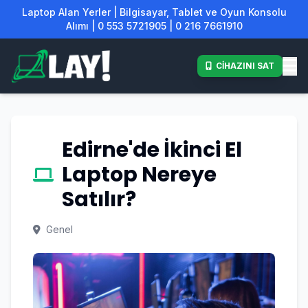
Laptop Alan Yerler | Bilgisayar, Tablet ve Oyun Konsolu
Alımı | 0 553 5721905 | 0 216 7661910
CİHAZINI SAT
Edirne'de İkinci El
Laptop Nereye
Satılır?
Genel