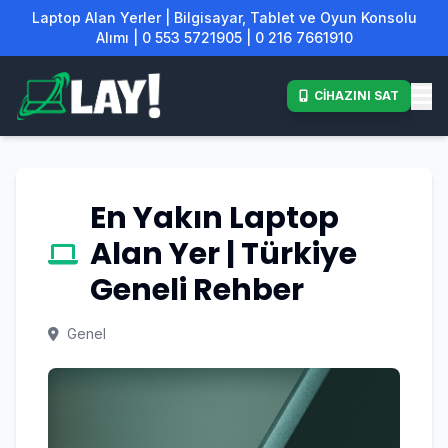
Laptop Alan Yerler | Bilgisayar, Tablet ve Oyun Konsolu
Alımı | 0 553 5721905 | 0 216 7661910
CİHAZINI SAT
En Yakın Laptop
Alan Yer | Türkiye
Geneli Rehber
Genel