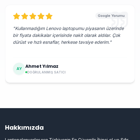
Google Yorumu
"
Kullanmadığım Lenovo laptopumu piyasanın üzerinde
bir fiyata dakikalar içerisinde nakit olarak aldılar. Çok
dürüst ve hızlı esnaflar, herkese tavsiye ederim.
"
Ahmet Yılmaz
AY
DOĞRULANMIŞ SATICI
Hakkımızda
Laptopalanyerler.org Türkiyenin En Güvenilir İkinci el ve Sıfır