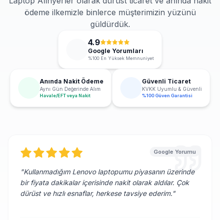
Laptop Alınyerler olarak dürüst ticaret ve anında nakit
ödeme ilkemizle binlerce müşterimizin yüzünü
güldürdük.
4.9
Google Yorumları
%100 En Yüksek Memnuniyet
Anında Nakit Ödeme
Güvenli Ticaret
Aynı Gün Değerinde Alım
KVKK Uyumlu & Güvenli
Havale/EFT veya Nakit
%100 Güven Garantisi
Google Yorumu
"
Kullanmadığım Lenovo laptopumu piyasanın üzerinde
bir fiyata dakikalar içerisinde nakit olarak aldılar. Çok
dürüst ve hızlı esnaflar, herkese tavsiye ederim.
"