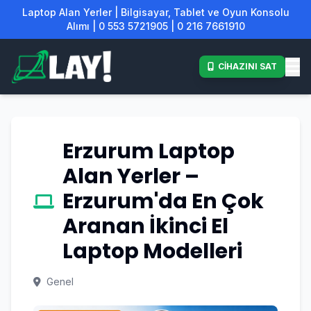
Laptop Alan Yerler | Bilgisayar, Tablet ve Oyun Konsolu
Alımı | 0 553 5721905 | 0 216 7661910
CİHAZINI SAT
Erzurum Laptop
Alan Yerler –
Erzurum'da En Çok
Aranan İkinci El
Laptop Modelleri
Genel