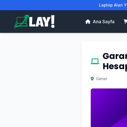
Laptop Alan Ye
Ana Sayfa
Garan
Hesap
Genel