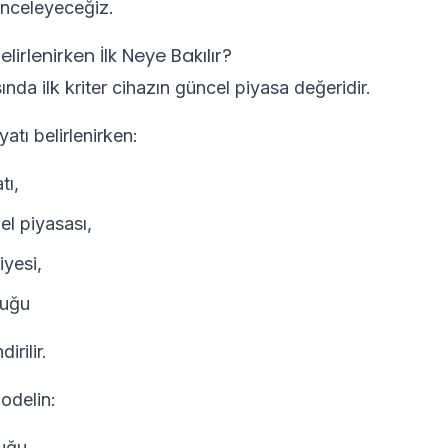
 inceleyeceğiz.
lirlenirken İlk Neye Bakılır?
sında ilk kriter cihazın güncel piyasa değeridir.
atı belirlenirken:
tı,
el piyasası,
yesi,
luğu
irilir.
odelin:
duğu,