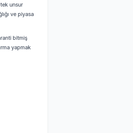
 tek unsur
ğlığı ve piyasa
anti bitmiş
ndırma yapmak