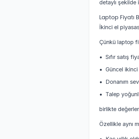
detaylı şekilde
Laptop Fiyatı Be
İkinci el piyasa
Çünkü laptop fiy
Sıfır satış fiya
Güncel ikinci 
Donanım sevi
Talep yoğun
birlikte değerlend
Özellikle aynı m
Kaç yıllık ol