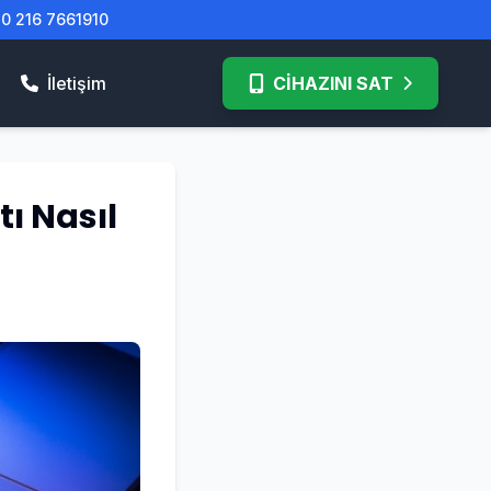
| 0 216 7661910
İletişim
CİHAZINI SAT
ı Nasıl