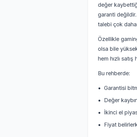
değer kaybettiği
garanti değildi
talebi çok daha
Özellikle gami
olsa bile yükse
hem hızlı satış
Bu rehberde:
Garantisi bit
Değer kaybını
İkinci el piy
Fiyat belirler