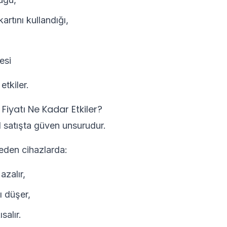
artını kullandığı,
esi
etkiler.
Fiyatı Ne Kadar Etkiler?
el satışta güven unsurudur.
eden cihazlarda:
 azalır,
ı düşer,
salır.