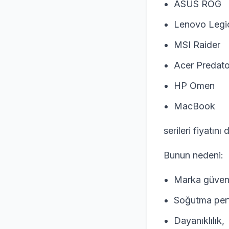
ASUS ROG
Lenovo Legi
MSI Raider
Acer Predato
HP Omen
MacBook
serileri fiyatın
Bunun nedeni:
Marka güven
Soğutma per
Dayanıklılık,