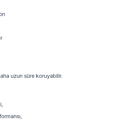
on
r
ı daha uzun süre koruyabilir.
i,
formansı,