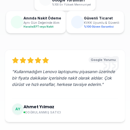
Google Yorumları
%100 En Yüksek Memnuniyet
Anında Nakit Ödeme
Güvenli Ticaret
Aynı Gün Değerinde Alım
KVKK Uyumlu & Güvenli
Havale/EFT veya Nakit
%100 Güven Garantisi
Google Yorumu
"
Kullanmadığım Lenovo laptopumu piyasanın üzerinde
bir fiyata dakikalar içerisinde nakit olarak aldılar. Çok
dürüst ve hızlı esnaflar, herkese tavsiye ederim.
"
Ahmet Yılmaz
AY
DOĞRULANMIŞ SATICI