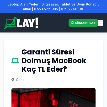
Laptop Alan Yerler | Bilgisayar, Tablet ve Oyun Konsolu
Alımı | 0 553 5721905 | 0 216 7661910
CİHAZINI SAT
Garanti Süresi
Dolmuş MacBook
Kaç TL Eder?
Genel