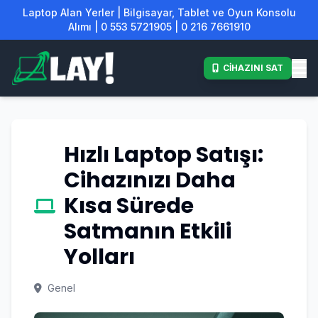
Laptop Alan Yerler | Bilgisayar, Tablet ve Oyun Konsolu
Alımı | 0 553 5721905 | 0 216 7661910
CİHAZINI SAT
Hızlı Laptop Satışı:
Cihazınızı Daha
Kısa Sürede
Satmanın Etkili
Yolları
Genel