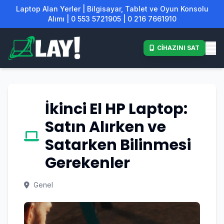
Laptop Alan Yerler | Bilgisayar, Tablet ve Oyun Konsolu
Alımı | 0 553 5721905 | 0 216 7661910
CİHAZINI SAT
İkinci El HP Laptop:
Satın Alırken ve
Satarken Bilinmesi
Gerekenler
Genel