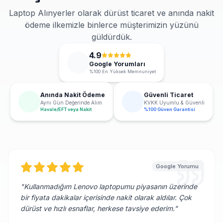
Laptop Alınyerler olarak dürüst ticaret ve anında nakit
ödeme ilkemizle binlerce müşterimizin yüzünü
güldürdük.
4.9
Google Yorumları
%100 En Yüksek Memnuniyet
Anında Nakit Ödeme
Güvenli Ticaret
Aynı Gün Değerinde Alım
KVKK Uyumlu & Güvenli
Havale/EFT veya Nakit
%100 Güven Garantisi
Google Yorumu
"
Kullanmadığım Lenovo laptopumu piyasanın üzerinde
bir fiyata dakikalar içerisinde nakit olarak aldılar. Çok
dürüst ve hızlı esnaflar, herkese tavsiye ederim.
"