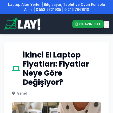
Laptop Alan Yerler | Bilgisayar, Tablet ve Oyun Konsolu
Alımı | 0 553 5721905 | 0 216 7661910
CİHAZINI SAT
İkinci El Laptop
Fiyatları: Fiyatlar
Neye Göre
Değişiyor?
Genel