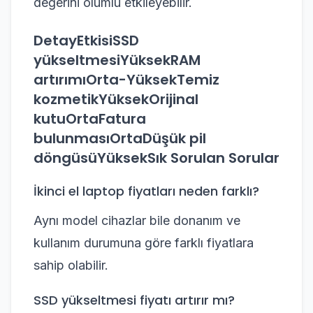
değerini olumlu etkileyebilir.
DetayEtkisiSSD
yükseltmesiYüksekRAM
artırımıOrta-YüksekTemiz
kozmetikYüksekOrijinal
kutuOrtaFatura
bulunmasıOrtaDüşük pil
döngüsüYüksekSık Sorulan Sorular
İkinci el laptop fiyatları neden farklı?
Aynı model cihazlar bile donanım ve
kullanım durumuna göre farklı fiyatlara
sahip olabilir.
SSD yükseltmesi fiyatı artırır mı?