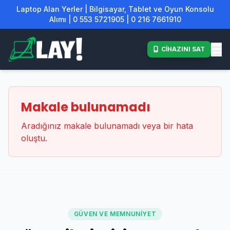
Laptop Alan Yerler | Bilgisayar, Tablet ve Oyun Konsolu
Alımı | 0 553 5721905 | 0 216 7661910
CİHAZINI SAT
Makale bulunamadı
Aradığınız makale bulunamadı veya bir hata
oluştu.
GÜVEN VE MEMNUNIYET