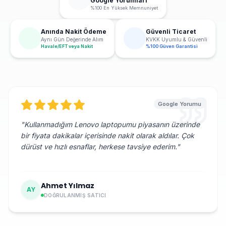
Google Yorumları
%100 En Yüksek Memnuniyet
Anında Nakit Ödeme
Güvenli Ticaret
Aynı Gün Değerinde Alım
KVKK Uyumlu & Güvenli
Havale/EFT veya Nakit
%100 Güven Garantisi
Google Yorumu
"
Kullanmadığım Lenovo laptopumu piyasanın üzerinde
bir fiyata dakikalar içerisinde nakit olarak aldılar. Çok
dürüst ve hızlı esnaflar, herkese tavsiye ederim.
"
Ahmet Yılmaz
AY
DOĞRULANMIŞ SATICI