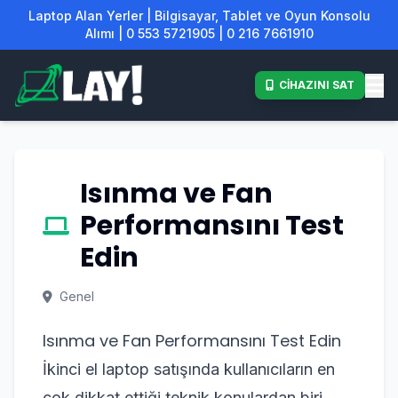
Laptop Alan Yerler | Bilgisayar, Tablet ve Oyun Konsolu
Alımı | 0 553 5721905 | 0 216 7661910
CİHAZINI SAT
Isınma ve Fan
Performansını Test
Edin
Genel
Isınma ve Fan Performansını Test Edin
İkinci el laptop satışında kullanıcıların en
çok dikkat ettiği teknik konulardan biri