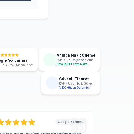
9
Anında Nakit Ödeme
gle Yorumları
Aynı Gün Değerinde Alım
Havale/EFT veya Nakit
 En Yüksek Memnuniyet
Güvenli Ticaret
KVKK Uyumlu & Güvenli
%100 Güven Garantisi
Google Yorumu
Asus oyuncu bilgisayarımı değerinde satın
"
Eski iPad ve 