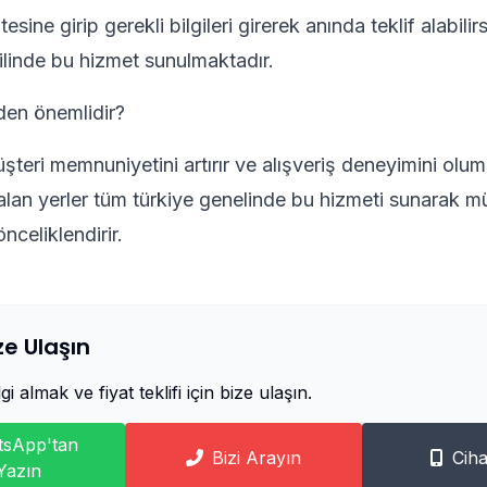
sine girip gerekli bilgileri girerek anında teklif alabilirs
 ilinde bu hizmet sunulmaktadır.
den önemlidir?
şteri memnuniyetini artırır ve alışveriş deneyimini olu
 alan yerler tüm türkiye genelinde bu hizmeti sunarak m
nceliklendirir.
e Ulaşın
i almak ve fiyat teklifi için bize ulaşın.
sApp'tan
Bizi Arayın
Ciha
Yazın