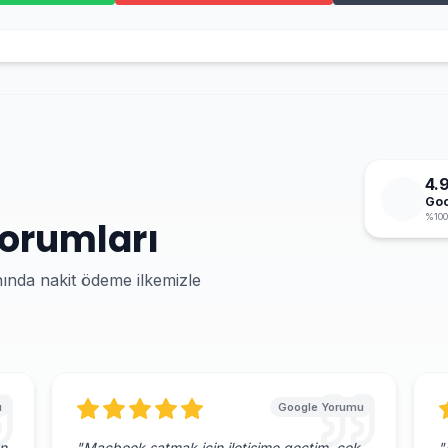
4.
Goo
%100
Yorumları
nında nakit ödeme ilkemizle
u
Google Yorumu
n
"
Macbook satmak için iletişime geçtim, çok
"