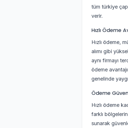
tüm türkiye çap
verir.
Hızlı Ödeme Av
Hızlı ödeme, müş
alımı gibi yükse
aynı firmayı ter
ödeme avantajın
genelinde yaygı
Ödeme Güvenl
Hızlı ödeme kad
farklı bölgeler
sunarak güvenle