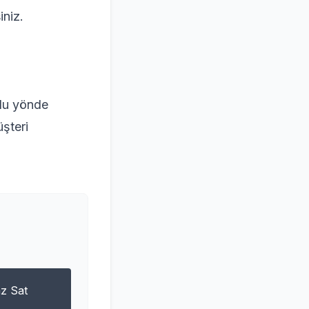
iniz.
mlu yönde
üşteri
z Sat