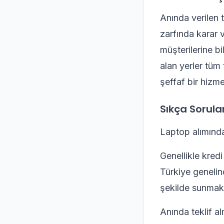
Anında verilen te
zarfında karar v
müşterilerine bi
alan yerler tüm 
şeffaf bir hizm
Sıkça Sorula
Laptop alımınd
Genellikle kred
Türkiye genelin
şekilde sunmakt
Anında teklif a