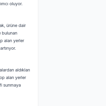
dımcı oluyor.
ak, ürüne dair
de bulunan
op alan yerler
rtırıyor.
alardan aldıkları
top alan yerler
ifi sunmaya