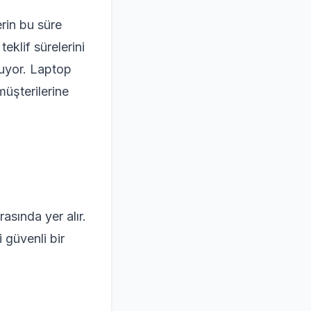
lerin bu süre
eklif sürelerini
oluyor. Laptop
müşterilerine
asında yer alır.
 güvenli bir