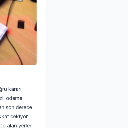
oğru kararı
ızlı ödeme
dan son derece
kkat çekiyor.
op alan yerler