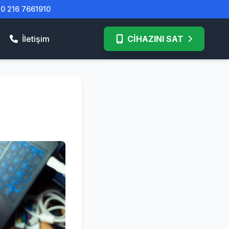
| 0 216 7661910
İletişim
CİHAZINI SAT