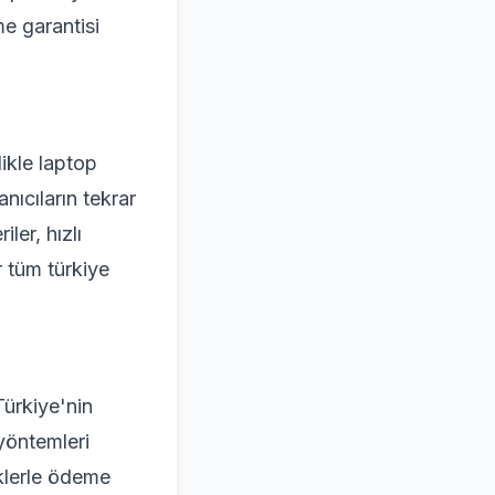
e garantisi
likle laptop
anıcıların tekrar
ler, hızlı
r tüm türkiye
Türkiye'nin
yöntemleri
eklerle ödeme