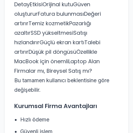
DetayEtkisiOrijinal kutuGüven
oluştururFatura bulunmasıDeğeri
artırırTemiz kozmetikPazarlığı
azaltırSSD yükseltmesiSatışı
hızlandırırGüçlü ekran kartıTalebi
artırırDüşük pil döngüsüÖzellikle
MacBook için önemliLaptop Alan
Firmalar mı, Bireysel Satış mı?
Bu tamamen kullanıcı beklentisine göre
değişebilir.
Kurumsal Firma Avantajları
Hızlı ödeme
Güvenli işlem