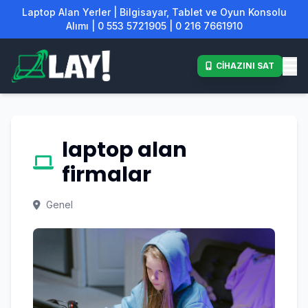
Laptop Alan Yerler | Bilgisayar, Tablet ve Oyun Konsolu
Alımı | 0 553 5721905 | 0 216 7661910
CİHAZINI SAT
laptop alan
firmalar
Genel