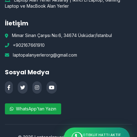
Laptop ve MacBook Alan Yerler
İletişim
Mimar Sinan Çarşısı No:6, 34674 Üsküdar/İstanbul
+902167661910
laptopalanyerlerorg@gmail.com
Sosyal Medya
WhatsApp'tan Yazın
TEKLIF HATTI AKTIF