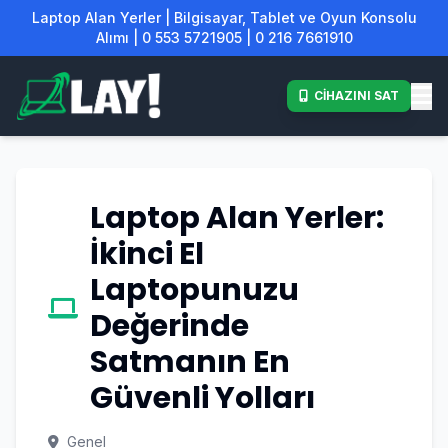
Laptop Alan Yerler | Bilgisayar, Tablet ve Oyun Konsolu
Alımı | 0 553 5721905 | 0 216 7661910
CİHAZINI SAT
Laptop Alan Yerler:
İkinci El
Laptopunuzu
Değerinde
Satmanın En
Güvenli Yolları
Genel