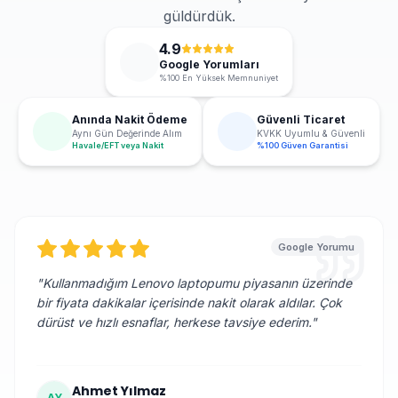
güldürdük.
4.9
Google Yorumları
%100 En Yüksek Memnuniyet
Anında Nakit Ödeme
Güvenli Ticaret
Aynı Gün Değerinde Alım
KVKK Uyumlu & Güvenli
Havale/EFT veya Nakit
%100 Güven Garantisi
Google Yorumu
"
Kullanmadığım Lenovo laptopumu piyasanın üzerinde
bir fiyata dakikalar içerisinde nakit olarak aldılar. Çok
dürüst ve hızlı esnaflar, herkese tavsiye ederim.
"
Ahmet Yılmaz
AY