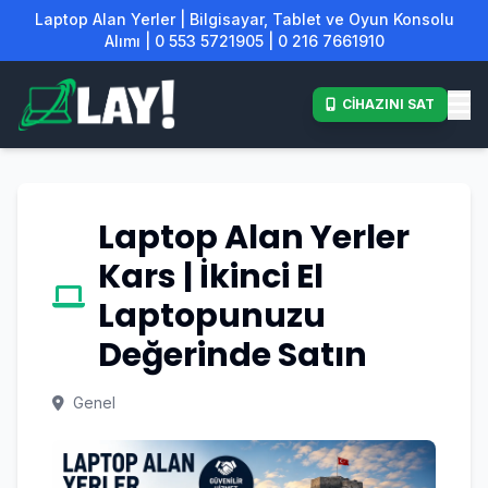
Laptop Alan Yerler | Bilgisayar, Tablet ve Oyun Konsolu
Alımı | 0 553 5721905 | 0 216 7661910
CİHAZINI SAT
Laptop Alan Yerler
Kars | İkinci El
Laptopunuzu
Değerinde Satın
Genel