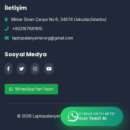
İletişim
Mimar Sinan Çarşısı No:6, 34674 Üsküdar/İstanbul
+902167661910
laptopalanyerlerorg@gmail.com
Sosyal Medya
WhatsApp'tan Yazın
TEKLIF HATTI AKTIF
©
2026
Laptopalanyerler.org | Tüm hakları saklıdır.
Hızlı Teklif Al