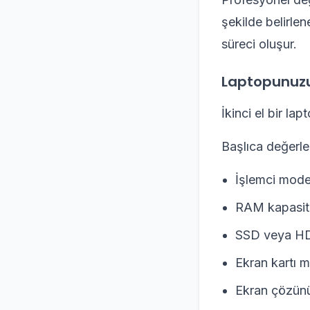
şekilde belirlen
süreci oluşur.
Laptopunuzun
İkinci el bir lap
Başlıca değerlen
İşlemci model
RAM kapasit
SSD veya HD
Ekran kartı m
Ekran çözün