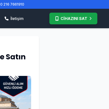
| 0 216 7661910
İletişim
CİHAZINI SAT
e Satın