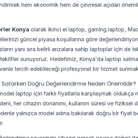
endirmek hem ekonomik hem de çevresel açıdan önemli 
erler Konya
olarak ikinci el laptop, gaming laptop, M
erinizi güncel piyasa koşullarına göre değerlendiriyoru
arın yanı sıra belirli arızalara sahip laptoplar için de 
teklifler sunuyoruz. Hedefimiz, Konya'da laptop satma
üvenle tercih edebileceği profesyonel bir hizmet sunmakt
top Satarken Doğru Değerlendirme Neden Önemlidir?
model laptop için farklı fiyatlarla karşılaşmak oldukça 
eni, her cihazın donanımı, kullanım süresi ve fiziksel 
edenle yalnızca model adına bakılarak doğru bir fiyat b
r.
ğerlendirme sayesinde cihazın gerçek piyasa değeri d