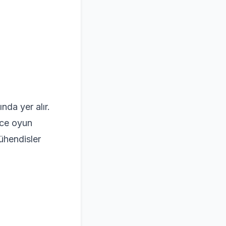
nda yer alır.
ece oyun
mühendisler