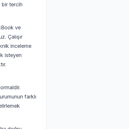
bir tercih
acBook ve
z. Çalışır
teknik inceleme
k isteyen
ır.
normaldir.
durumunun farklı
elirlemek
aha doğru