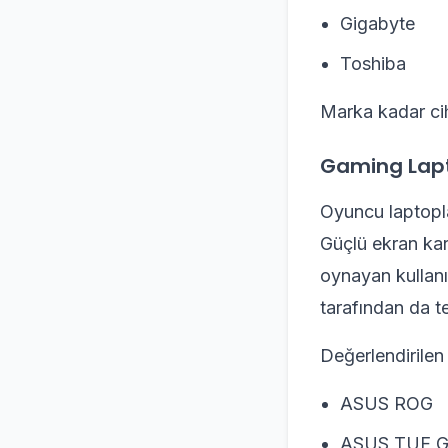
Gigabyte
Toshiba
Marka kadar ci
Gaming Lapt
Oyuncu laptoplar
Güçlü ekran kar
oynayan kullanıc
tarafından da te
Değerlendirilen 
ASUS ROG
ASUS TUF G