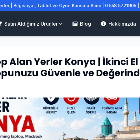
rler | Bilgisayar, Tablet ve Oyun Konsolu Alımı | 0 553 5721905 
Satın Aldığımız Ürünler
Blog
Hakkımızda
p Alan Yerler Konya | İkinci El
punuzu Güvenle ve Değerind