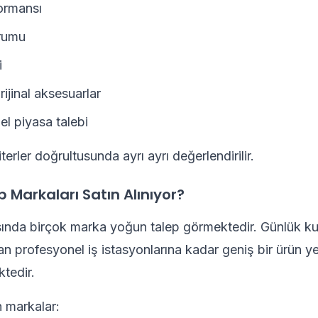
ormansı
rumu
i
ijinal aksesuarlar
 el piyasa talebi
terler doğrultusunda ayrı ayrı değerlendirilir.
 Markaları Satın Alınıyor?
asında birçok marka yoğun talep görmektedir. Günlük ku
dan profesyonel iş istasyonlarına kadar geniş bir ürün y
ktedir.
n markalar: