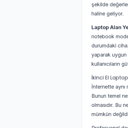
şekilde değerl
haline geliyor.
Laptop Alan Y
notebook modell
durumdaki cihazl
yaparak uygun 
kullanıcıların g
İkinci El Lap
İnternette aynı 
Bunun temel ned
olmasıdır. Bu n
mümkün değildi
Profesyonel de