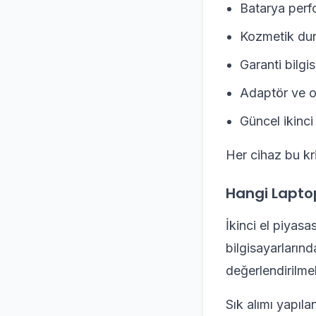
Batarya perf
Kozmetik du
Garanti bilgis
Adaptör ve or
Güncel ikinci
Her cihaz bu kri
Hangi Laptop
İkinci el piyas
bilgisayarların
değerlendirilme
Sık alımı yapıla