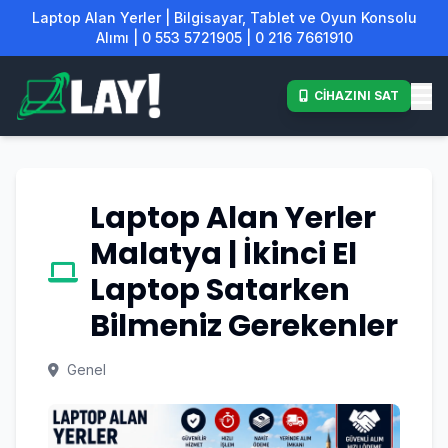
Laptop Alan Yerler | Bilgisayar, Tablet ve Oyun Konsolu
Alımı | 0 553 5721905 | 0 216 7661910
CİHAZINI SAT
Laptop Alan Yerler
Malatya | İkinci El
Laptop Satarken
Bilmeniz Gerekenler
Genel