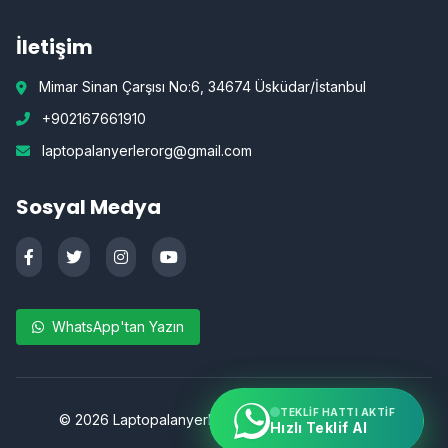
İletişim
Mimar Sinan Çarşısı No:6, 34674 Üsküdar/İstanbul
+902167661910
laptopalanyerlerorg@gmail.com
Sosyal Medya
WhatsApp'tan Yazın
TEKLIF HATTI AKTIF
©
2026
Laptopalanyerler.org | Tüm hakları saklıdır.
Hızlı Teklif Al