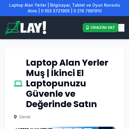
Laptop Alan Yerler | Bilgisayar, Tablet ve Oyun Konsolu
Alımı | 0 553 5721905 | 0 216 7661910
CİHAZINI SAT
Laptop Alan Yerler
Muş | İkinci El
Laptopunuzu
Güvenle ve
Değerinde Satın
Genel