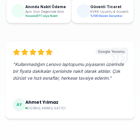
Anında Nakit Ödeme
Güvenli Ticaret
Aynı Gün Değerinde Alım
KVKK Uyumlu & Güvenli
Havale/EFT veya Nakit
%100 Güven Garantisi
Google Yorumu
"
Kullanmadığım Lenovo laptopumu piyasanın üzerinde
bir fiyata dakikalar içerisinde nakit olarak aldılar. Çok
dürüst ve hızlı esnaflar, herkese tavsiye ederim.
"
Ahmet Yılmaz
AY
DOĞRULANMIŞ SATICI