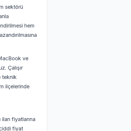
izm sektörü
anla
endirilmesi hem
azandırılmasına
, MacBook ve
z. Çalışır
e teknik
m ilçelerinde
lan fiyatlarına
iddi fiyat