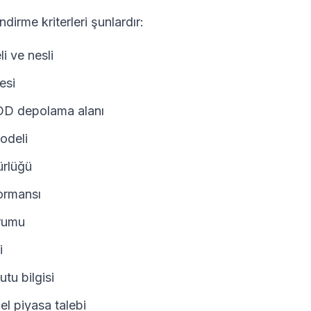
dirme kriterleri şunlardır:
i ve nesli
esi
D depolama alanı
odeli
ürlüğü
ormansı
rumu
i
tu bilgisi
 el piyasa talebi