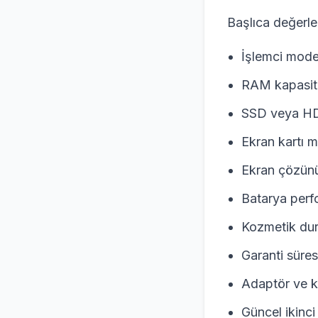
Başlıca değerlen
İşlemci model
RAM kapasit
SSD veya HD
Ekran kartı m
Ekran çözün
Batarya perf
Kozmetik du
Garanti süres
Adaptör ve ku
Güncel ikinci