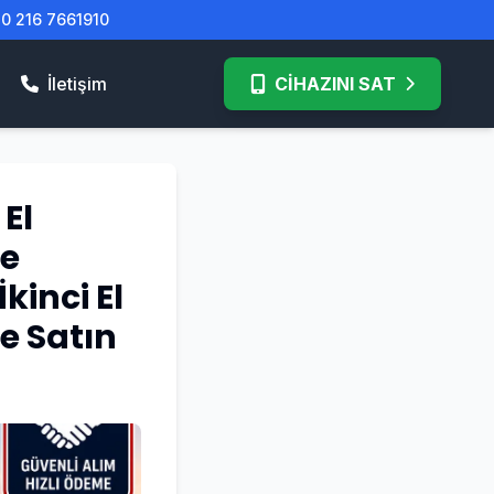
| 0 216 7661910
İletişim
CİHAZINI SAT
 El
de
kinci El
e Satın