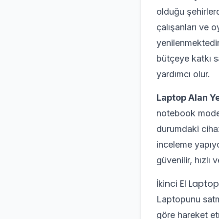
olduğu şehirlerd
çalışanları ve o
yenilenmektedir
bütçeye katkı s
yardımcı olur.
Laptop Alan Y
notebook modell
durumdaki cihazl
inceleme yapıyo
güvenilir, hızlı
İkinci El Lapt
Laptopunu satma
göre hareket et