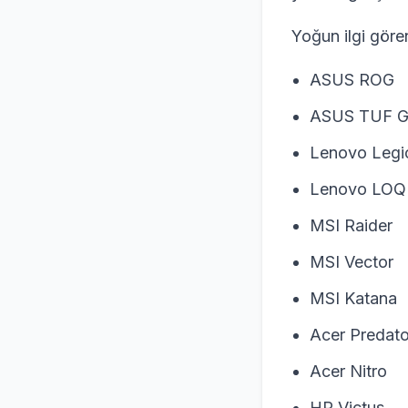
Yoğun ilgi göre
ASUS ROG
ASUS TUF G
Lenovo Legi
Lenovo LOQ
MSI Raider
MSI Vector
MSI Katana
Acer Predato
Acer Nitro
HP Victus