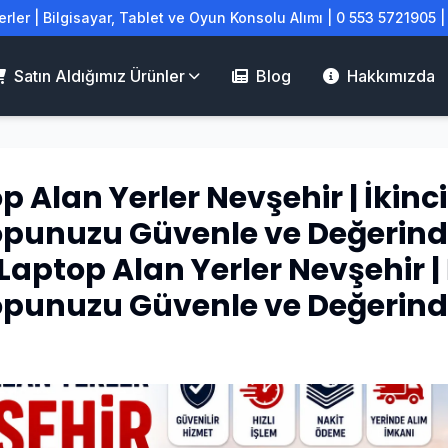
rler | Bilgisayar, Tablet ve Oyun Konsolu Alımı | 0 553 5721905 
Satın Aldığımız Ürünler
Blog
Hakkımızda
p Alan Yerler Nevşehir | İkinci
opunuzu Güvenle ve Değerin
Laptop Alan Yerler Nevşehir | İ
punuzu Güvenle ve Değerind