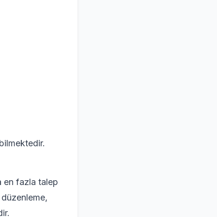
bilmektedir.
 en fazla talep
eo düzenleme,
ir.