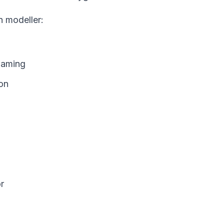
n modeller:
aming
on
r