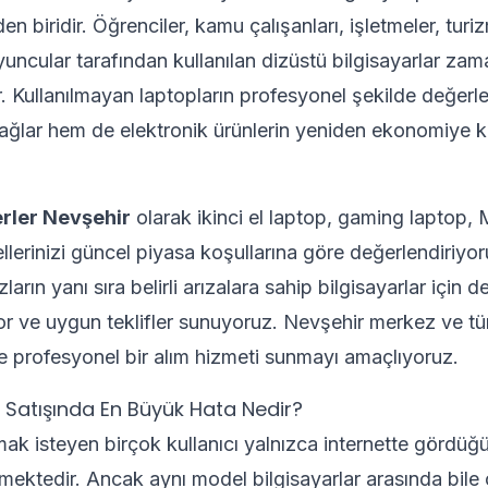
en biridir. Öğrenciler, kamu çalışanları, işletmeler, tur
yuncular tarafından kullanılan dizüstü bilgisayarlar zam
. Kullanılmayan laptopların profesyonel şekilde değerl
ağlar hem de elektronik ürünlerin yeniden ekonomiye k
erler Nevşehir
olarak ikinci el laptop, gaming laptop
erinizi güncel piyasa koşullarına göre değerlendiriyoru
arın yanı sıra belirli arızalara sahip bilgisayarlar için d
r ve uygun teklifler sunuyoruz. Nevşehir merkez ve tü
 ve profesyonel bir alım hizmeti sunmayı amaçlıyoruz.
op Satışında En Büyük Hata Nedir?
k isteyen birçok kullanıcı yalnızca internette gördüğü i
mektedir. Ancak aynı model bilgisayarlar arasında bile c