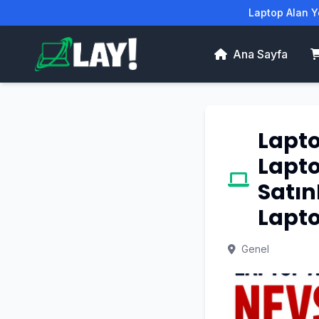
Laptop Alan Ye
Ana Sayfa
Lapto
Lapt
Satın
Lapto
Genel