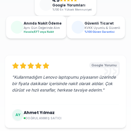
4.9
Google Yorumları
%100 En Yüksek Memnuniyet
Anında Nakit Ödeme
Güvenli Ticaret
Aynı Gün Değerinde Alım
KVKK Uyumlu & Güvenli
Havale/EFT veya Nakit
%100 Güven Garantisi
Google Yorumu
"
Kullanmadığım Lenovo laptopumu piyasanın üzerinde
bir fiyata dakikalar içerisinde nakit olarak aldılar. Çok
dürüst ve hızlı esnaflar, herkese tavsiye ederim.
"
Ahmet Yılmaz
AY
DOĞRULANMIŞ SATICI