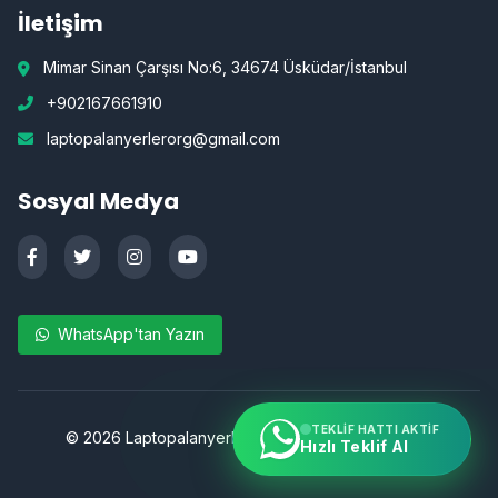
İletişim
Mimar Sinan Çarşısı No:6, 34674 Üsküdar/İstanbul
+902167661910
laptopalanyerlerorg@gmail.com
Sosyal Medya
WhatsApp'tan Yazın
TEKLIF HATTI AKTIF
©
2026
Laptopalanyerler.org | Tüm hakları saklıdır.
Hızlı Teklif Al