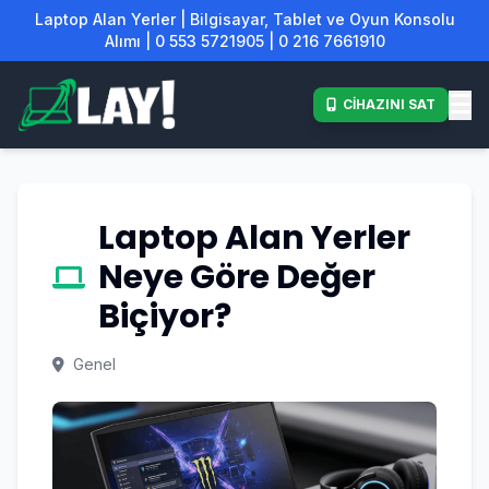
Laptop Alan Yerler | Bilgisayar, Tablet ve Oyun Konsolu
Alımı | 0 553 5721905 | 0 216 7661910
CİHAZINI SAT
Laptop Alan Yerler
Neye Göre Değer
Biçiyor?
Genel