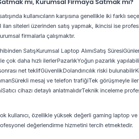
Satmak mı, Kurumsal Firmaya Satmak mı?
satışında kullanıcıların karşısına genellikle iki farklı seç
el ilan siteleri üzerinden satış yapmak, ikincisi ise profe
urumsal firmalarla çalışmaktır.
hibinden SatışKurumsal Laptop AlımıSatış SüresiGünler 
kle çok daha hızlı ilerlerPazarlıkYoğun pazarlık yapılabil
nrası net teklifGüvenlikDolandırıcılık riski bulunabilirK
manSürekli mesaj ve telefon trafiğiTek görüşmeyle iler
miSatıcı cihazı detaylı anlatmalıdırTeknik inceleme prof
ok kullanıcı, özellikle yüksek değerli gaming laptop 
ofesyonel değerlendirme hizmetini tercih etmektedir.