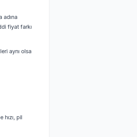
ka adına
di fiyat farkı
eri aynı olsa
hızı, pil