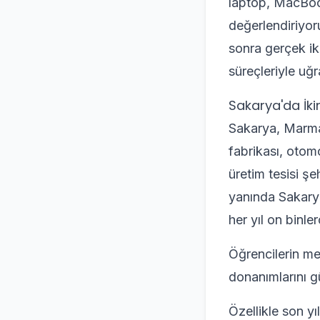
laptop, MacBoo
değerlendiriyor
sonra gerçek iki
süreçleriyle uğ
Sakarya'da İki
Sakarya, Marmar
fabrikası, otom
üretim tesisi şe
yanında Sakarya
her yıl on binle
Öğrencilerin me
donanımlarını gü
Özellikle son y