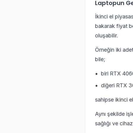
Laptopun Ge
İkinci el piyasa
bakarak fiyat be
oluşabilir.
Örneğin iki ade
bile;
biri RTX 406
diğeri RTX 3
sahipse ikinci e
Aynı şekilde iş
sağlığı ve cihaz