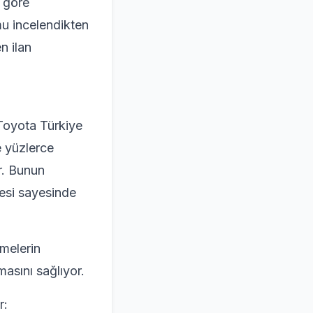
 göre
mu incelendikten
n ilan
 Toyota Türkiye
e yüzlerce
or. Bunun
tesi sayesinde
tmelerin
masını sağlıyor.
r: