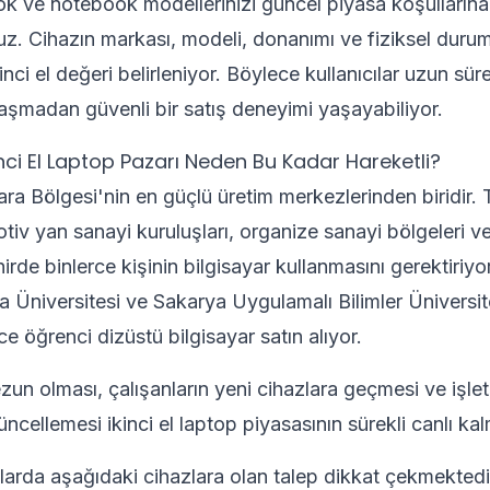
k ve notebook modellerinizi güncel piyasa koşullarına
uz. Cihazın markası, modeli, donanımı ve fiziksel duru
nci el değeri belirleniyor. Böylece kullanıcılar uzun süre
raşmadan güvenli bir satış deneyimi yaşayabiliyor.
nci El Laptop Pazarı Neden Bu Kadar Hareketli?
a Bölgesi'nin en güçlü üretim merkezlerinden biridir.
otiv yan sanayi kuruluşları, organize sanayi bölgeleri v
hirde binlerce kişinin bilgisayar kullanmasını gerektiriy
 Üniversitesi ve Sakarya Uygulamalı Bilimler Üniversi
rce öğrenci dizüstü bilgisayar satın alıyor.
zun olması, çalışanların yeni cihazlara geçmesi ve işle
ncellemesi ikinci el laptop piyasasının sürekli canlı kal
ıllarda aşağıdaki cihazlara olan talep dikkat çekmektedi