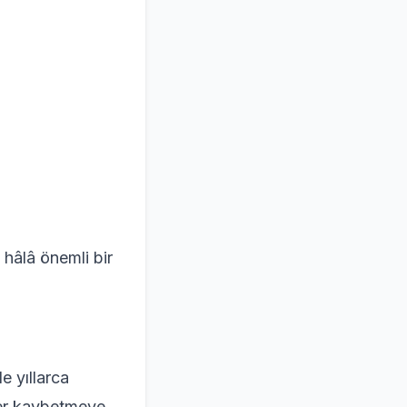
 hâlâ önemli bir
e yıllarca
ğer kaybetmeye