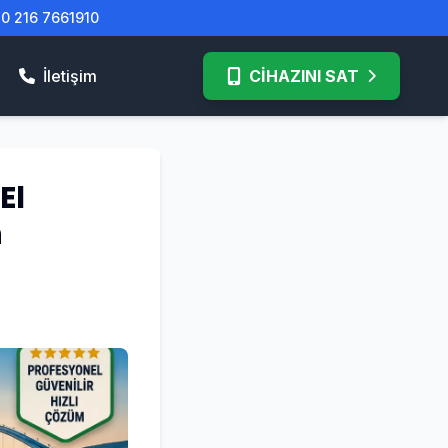
| 0 216 7661910
İletişim
CİHAZINI SAT
El
n