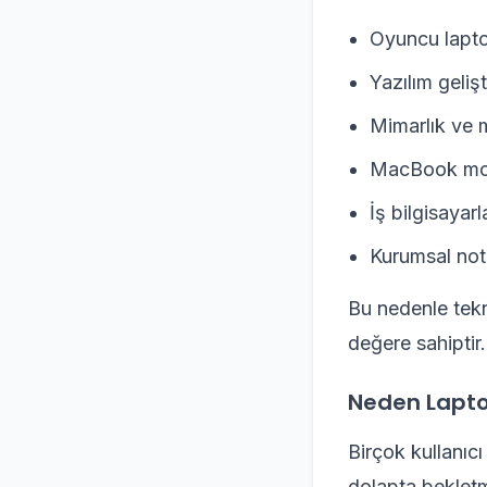
Oyuncu lapto
Yazılım gelişt
Mimarlık ve m
MacBook mod
İş bilgisayarl
Kurumsal not
Bu nedenle tekni
değere sahiptir.
Neden Lapto
Birçok kullanıcı
dolapta bekletm