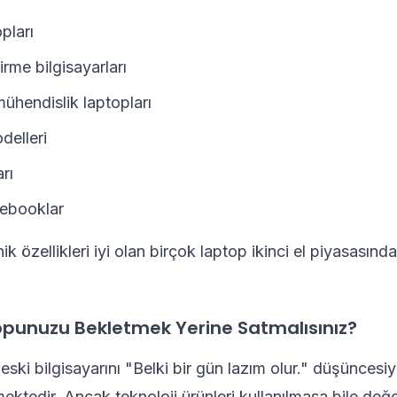
pları
irme bilgisayarları
ühendislik laptopları
elleri
arı
ebooklar
k özellikleri iyi olan birçok laptop ikinci el piyasasında
punuzu Bekletmek Yerine Satmalısınız?
 eski bilgisayarını "Belki bir gün lazım olur." düşüncesiyl
ektedir. Ancak teknoloji ürünleri kullanılmasa bile de