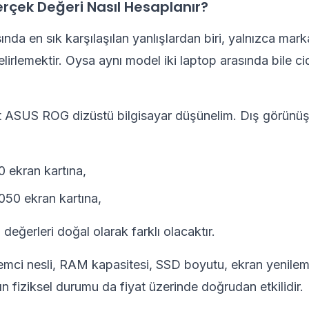
rçek Değeri Nasıl Hesaplanır?
sında en sık karşılaşılan yanlışlardan biri, yalnızca mar
lirlemektir. Oysa aynı model iki laptop arasında bile cid
t ASUS ROG dizüstü bilgisayar düşünelim. Dış görünüşl
0 ekran kartına,
050 ekran kartına,
l değerleri doğal olarak farklı olacaktır.
lemci nesli, RAM kapasitesi, SSD boyutu, ekran yenileme 
ın fiziksel durumu da fiyat üzerinde doğrudan etkilidir.