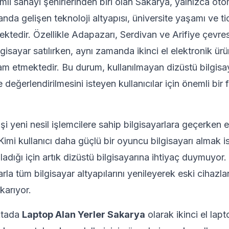
mli sanayi şehirlerinden biri olan Sakarya, yalnızca oto
anda gelişen teknoloji altyapısı, üniversite yaşamı ve t
ktedir. Özellikle Adapazarı, Serdivan ve Arifiye çevres
lgisayar satılırken, aynı zamanda ikinci el elektronik ür
 etmektedir. Bu durum, kullanılmayan dizüstü bilgisay
e değerlendirilmesini isteyen kullanıcılar için önemli bir f
şi yeni nesil işlemcilere sahip bilgisayarlara geçerken 
Kimi kullanıcı daha güçlü bir oyuncu bilgisayarı almak is
adığı için artık dizüstü bilgisayarına ihtiyaç duymuyor.
klarla tüm bilgisayar altyapılarını yenileyerek eski cihazla
karıyor.
ktada
Laptop Alan Yerler Sakarya
olarak ikinci el lap