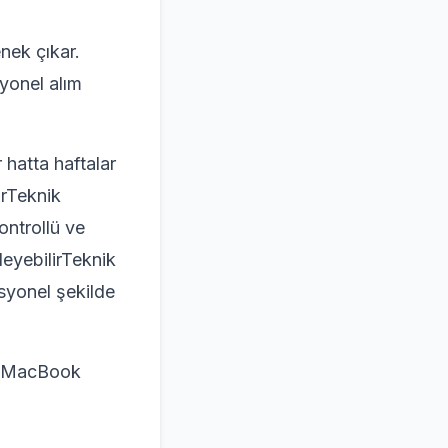
enek çıkar.
syonel alım
hatta haftalar
irTeknik
ontrollü ve
leyebilirTeknik
esyonel şekilde
ve MacBook