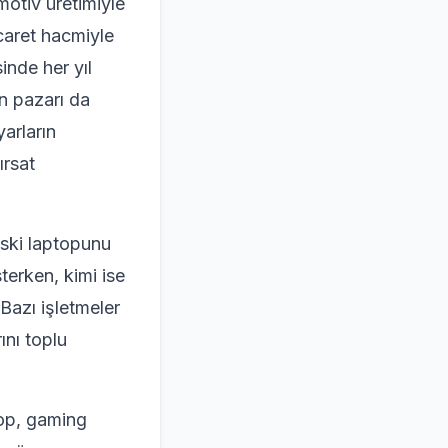
motiv üretimiyle
icaret hacmiyle
inde her yıl
ün pazarı da
arların
ırsat
eski laptopunu
terken, kimi ise
 Bazı işletmeler
rını toplu
top, gaming