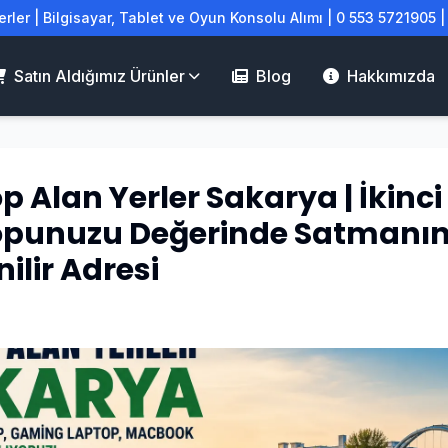
rler | Bilgisayar, Tablet ve Oyun Konsolu Alımı | 0 553 5721905 
Satın Aldığımız Ürünler
Blog
Hakkımızda
p Alan Yerler Sakarya | İkinci 
opunuzu Değerinde Satmanı
ilir Adresi