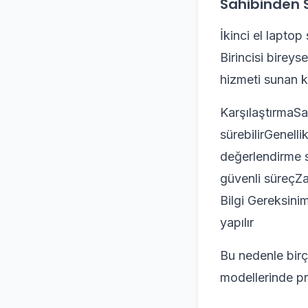
Sahibinden 
İkinci el laptop 
Birincisi bireys
hizmeti sunan k
KarşılaştırmaSa
sürebilirGenelli
değerlendirme so
güvenli süreçZa
Bilgi Gereksini
yapılır
Bu nedenle birç
modellerinde pr