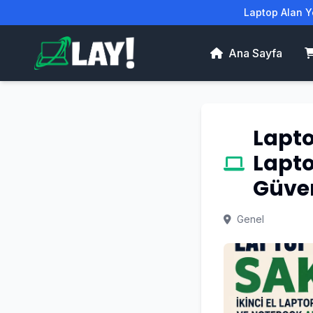
Laptop Alan Ye
Ana Sayfa
Lapto
Lapt
Güven
Genel