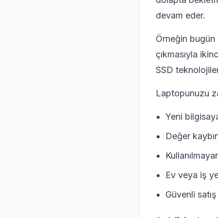
devam eder.
Örneğin bugün g
çıkmasıyla ikinc
SSD teknolojiler
Laptopunuzu za
Yeni bilgisay
Değer kaybın
Kullanılmayan
Ev veya iş ye
Güvenli satış