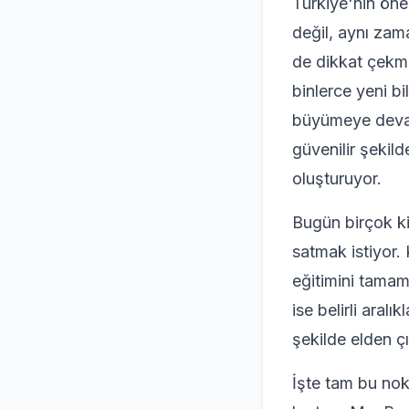
Türkiye'nin öne
değil, aynı zam
de dikkat çekme
binlerce yeni bi
büyümeye devam
güvenilir şekild
oluşturuyor.
Bugün birçok ki
satmak istiyor. 
eğitimini tamaml
ise belirli aralı
şekilde elden çı
İşte tam bu no