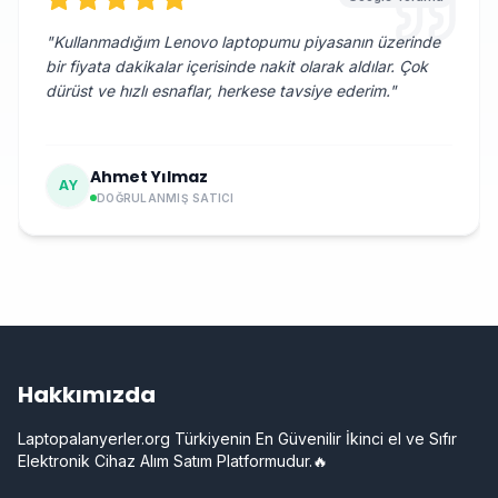
"
Kullanmadığım Lenovo laptopumu piyasanın üzerinde
bir fiyata dakikalar içerisinde nakit olarak aldılar. Çok
dürüst ve hızlı esnaflar, herkese tavsiye ederim.
"
Ahmet Yılmaz
AY
DOĞRULANMIŞ SATICI
Hakkımızda
Laptopalanyerler.org Türkiyenin En Güvenilir İkinci el ve Sıfır
Elektronik Cihaz Alım Satım Platformudur.🔥