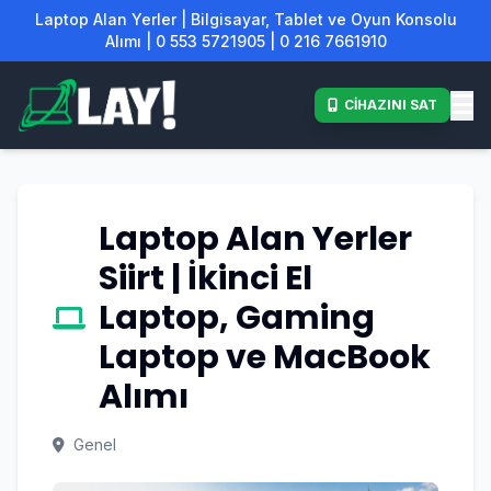
Laptop Alan Yerler | Bilgisayar, Tablet ve Oyun Konsolu
Alımı | 0 553 5721905 | 0 216 7661910
CİHAZINI SAT
Laptop Alan Yerler
Siirt | İkinci El
Laptop, Gaming
Laptop ve MacBook
Alımı
Genel