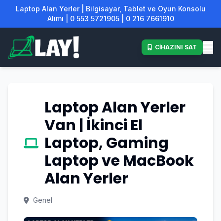
Laptop Alan Yerler | Bilgisayar, Tablet ve Oyun Konsolu
Alımı | 0 553 5721905 | 0 216 7661910
CİHAZINI SAT
Laptop Alan Yerler
Van | İkinci El
Laptop, Gaming
Laptop ve MacBook
Alan Yerler
Genel