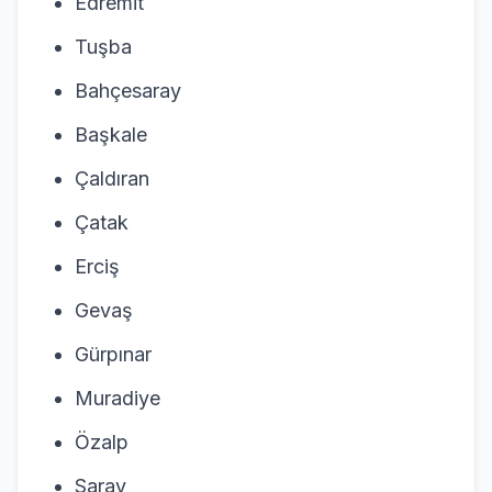
Edremit
Tuşba
Bahçesaray
Başkale
Çaldıran
Çatak
Erciş
Gevaş
Gürpınar
Muradiye
Özalp
Saray