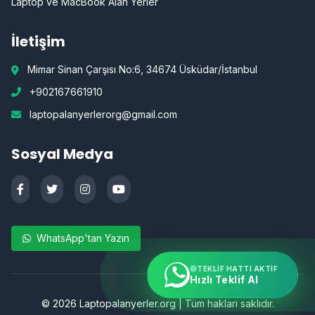
Laptop ve MacBook Alan Yerler
İletişim
Mimar Sinan Çarşısı No:6, 34674 Üsküdar/İstanbul
+902167661910
laptopalanyerlerorg@gmail.com
Sosyal Medya
WhatsApp'tan Yazın
TEKLIF HATTI AKTIF
Hızlı Teklif Al
©
2026
Laptopalanyerler.org | Tüm hakları saklıdır.