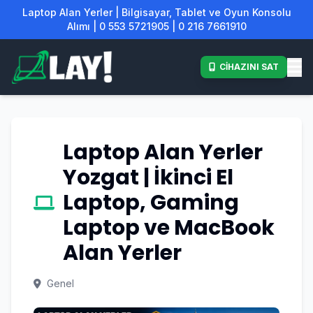
Laptop Alan Yerler | Bilgisayar, Tablet ve Oyun Konsolu
Alımı | 0 553 5721905 | 0 216 7661910
CİHAZINI SAT
Laptop Alan Yerler
Yozgat | İkinci El
Laptop, Gaming
Laptop ve MacBook
Alan Yerler
Genel