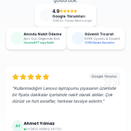
güldürdük.
4.9
Google Yorumları
%100 En Yüksek Memnuniyet
Anında Nakit Ödeme
Güvenli Ticaret
Aynı Gün Değerinde Alım
KVKK Uyumlu & Güvenli
Havale/EFT veya Nakit
%100 Güven Garantisi
Google Yorumu
"
Kullanmadığım Lenovo laptopumu piyasanın üzerinde
bir fiyata dakikalar içerisinde nakit olarak aldılar. Çok
dürüst ve hızlı esnaflar, herkese tavsiye ederim.
"
Ahmet Yılmaz
AY
DOĞRULANMIŞ SATICI