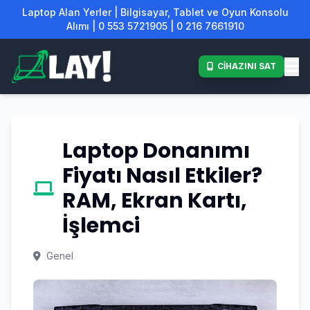
Laptop Alan Yerler | Bilgisayar, Tablet ve Oyun Konsolu
Alımı | 0 553 5721905 | 0 216 7661910
CİHAZINI SAT
Laptop Donanımı
Fiyatı Nasıl Etkiler?
RAM, Ekran Kartı,
İşlemci
Genel