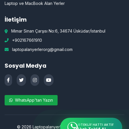
Laptop ve MacBook Alan Yerler
İletişim
Mimar Sinan Çarşısı No:6, 34674 Üsküdar/İstanbul
+902167661910
laptopalanyerlerorg@gmail.com
Sosyal Medya
WhatsApp'tan Yazın
TEKLIF HATTI AKTIF
©
2026
Laptopalanyerler.org | Tüm hakları saklıdır.