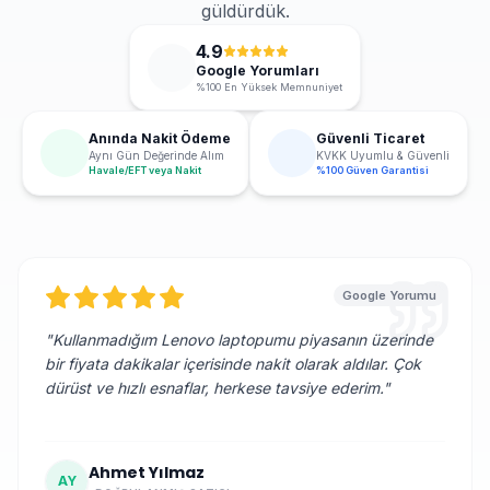
güldürdük.
4.9
Google Yorumları
%100 En Yüksek Memnuniyet
Anında Nakit Ödeme
Güvenli Ticaret
Aynı Gün Değerinde Alım
KVKK Uyumlu & Güvenli
Havale/EFT veya Nakit
%100 Güven Garantisi
Google Yorumu
"
Kullanmadığım Lenovo laptopumu piyasanın üzerinde
bir fiyata dakikalar içerisinde nakit olarak aldılar. Çok
dürüst ve hızlı esnaflar, herkese tavsiye ederim.
"
Ahmet Yılmaz
AY