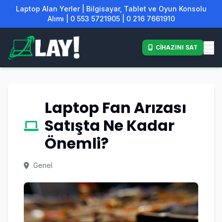
Laptop Alan Yerler | Bilgisayar, Tablet ve Oyun Konsolu
Alımı | 0 553 5721905 | 0 216 7661910
CİHAZINI SAT
Laptop Fan Arızası
Satışta Ne Kadar
Önemli?
Genel