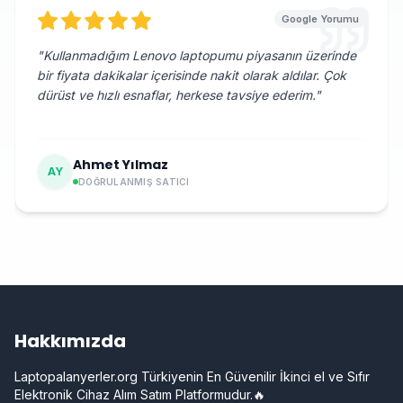
Google Yorumu
"
Kullanmadığım Lenovo laptopumu piyasanın üzerinde
bir fiyata dakikalar içerisinde nakit olarak aldılar. Çok
dürüst ve hızlı esnaflar, herkese tavsiye ederim.
"
Ahmet Yılmaz
AY
DOĞRULANMIŞ SATICI
Hakkımızda
Laptopalanyerler.org Türkiyenin En Güvenilir İkinci el ve Sıfır
Elektronik Cihaz Alım Satım Platformudur.🔥