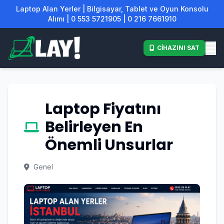
Laptop Alan Yerler | Bilgisayar, Tablet ve Oyun Konsolu
Alımı | 0 553 5721905 | 0 216 7661910
CİHAZINI SAT
Laptop Fiyatını
Belirleyen En
Önemli Unsurlar
Genel