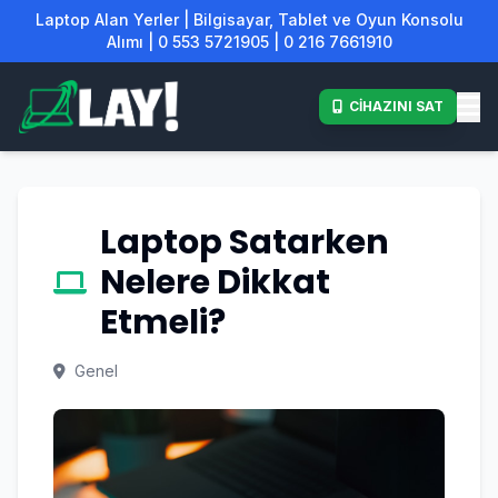
Laptop Alan Yerler | Bilgisayar, Tablet ve Oyun Konsolu
Alımı | 0 553 5721905 | 0 216 7661910
CİHAZINI SAT
Laptop Satarken
Nelere Dikkat
Etmeli?
Genel