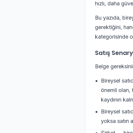
hızlı, daha güv
Bu yazıda, bire
gerektiğini, han
kategorisinde ol
Satış Senary
Belge gereksini
Bireysel satı
önemli olan,
kaydının kalm
Bireysel satı
yoksa satın a
Şirket → bire