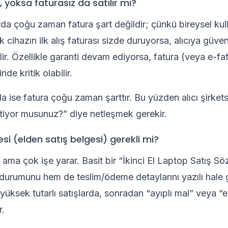
, yoksa faturasız da satılır mı?
rda çoğu zaman fatura şart değildir; çünkü bireysel kull
ihazın ilk alış faturası sizde duruyorsa, alıcıya güven 
ilir. Özellikle garanti devam ediyorsa, fatura (veya e-fat
nde kritik olabilir.
da ise fatura çoğu zaman şarttır. Bu yüzden alıcı şirket
stiyor musunuz?” diye netleşmek gerekir.
si (elden satış belgesi) gerekli mi?
r ama çok işe yarar. Basit bir “İkinci El Laptop Satış S
 durumunu hem de teslim/ödeme detaylarını yazılı hale ge
 yüksek tutarlı satışlarda, sonradan “ayıplı mal” veya “
r.