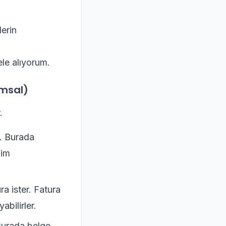
lerin
ele alıyorum.
umsal)
.
r. Burada
lim
ra ister. Fatura
abilirler.
 Burada belge