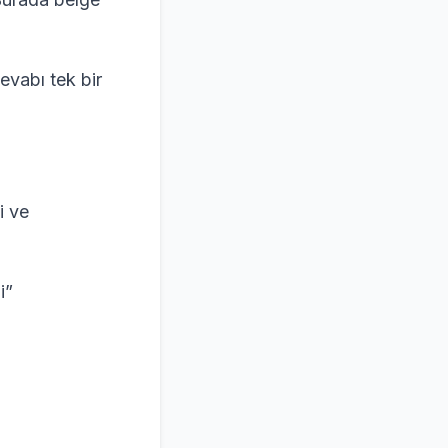
evabı tek bir
i ve
i”