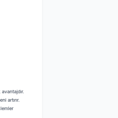
 avantajdır.
i artırır.
şlemler