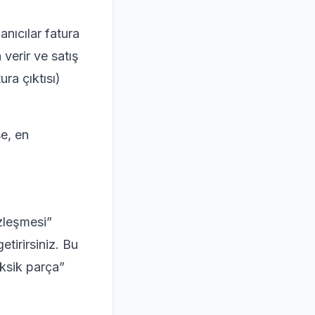
anıcılar fatura
verir ve satış
ura çıktısı)
se, en
özleşmesi”
tirirsiniz. Bu
eksik parça”