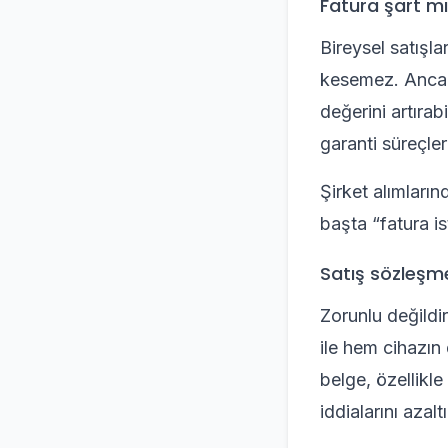
Fatura şart mı
Bireysel satışla
kesemez. Ancak c
değerini artırab
garanti süreçleri
Şirket alımların
başta “fatura i
Satış sözleşme
Zorunlu değildi
ile hem cihazın
belge, özellikle
iddialarını azaltı