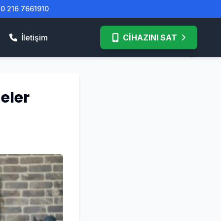
| 0 216 7661910
İletişim
CİHAZINI SAT
eler