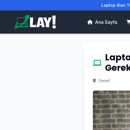
Laptop Alan Ye
Ana Sayfa
Lapto
Gerek
Genel