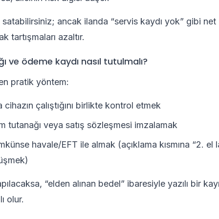
atabilirsiniz; ancak ilanda “servis kaydı yok” gibi net 
 tartışmaları azaltır.
ğı ve ödeme kaydı nasıl tutulmalı?
en pratik yöntem:
 cihazın çalıştığını birlikte kontrol etmek
lim tutanağı veya satış sözleşmesi imzalamak
ünse havale/EFT ile almak (açıklama kısmına “2. el la
düşmek)
lacaksa, “elden alınan bedel” ibaresiyle yazılı bir kayı
ı olur.