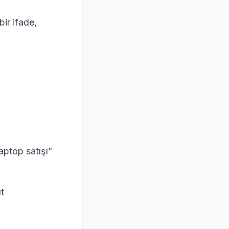
bir ifade,
ptop satışı”
t