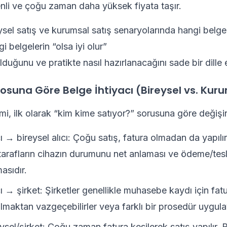
enli ve çoğu zaman daha yüksek fiyata taşır.
ysel satış ve kurumsal satış senaryolarında hangi belge
gi belgelerin “olsa iyi olur”
duğunu ve pratikte nasıl hazırlanacağını sade bir dille 
osuna Göre Belge İhtiyacı (Bireysel vs. Kur
mi, ilk olarak “kim kime satıyor?” sorusuna göre değişir
cı → bireysel alıcı: Çoğu satış, fatura olmadan da yapılı
 tarafların cihazın durumunu net anlaması ve ödeme/tes
asıdır.
cı → şirket: Şirketler genellikle muhasebe kaydı için fatu
lmaktan vazgeçebilirler veya farklı bir prosedür uygulay
ysel/şirket: Çoğu zaman fatura kesilerek satış yapılır.