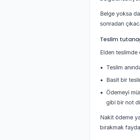
Belge yoksa da s
sonradan çıkacak
Teslim tutana
Elden teslimde 
Teslim anında
Basit bir tes
Ödemeyi mümk
gibi bir not 
Nakit ödeme yapı
bırakmak faydal