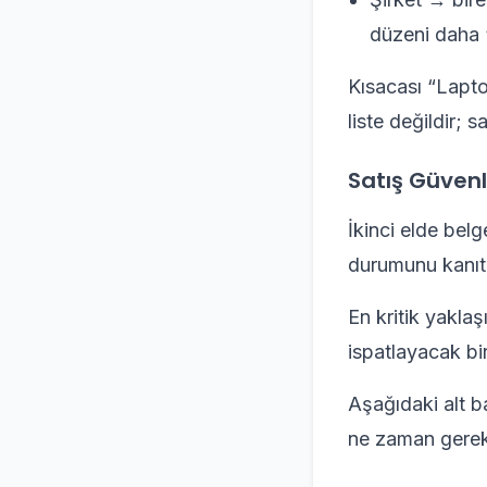
düzeni daha “
Kısacası “Lapto
liste değildir; s
Satış Güvenl
İkinci elde bel
durumunu kanıtla
En kritik yaklaş
ispatlayacak bi
Aşağıdaki alt ba
ne zaman gerekt