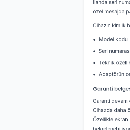
İlanda seri num
özel mesajda pa
Cihazın kimlik bi
Model kodu
Seri numaras
Teknik özell
Adaptörün ori
Garanti belgesi
Garanti devam e
Cihazda daha ön
Özellikle ekran 
belgelenebiliyors