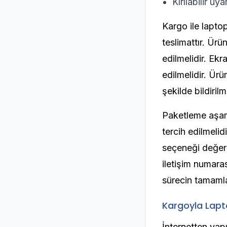
Kırılabilir uy
Kargo ile lapto
teslimattır. Ür
edilmelidir. Ekr
edilmelidir. Ür
şekilde bildirilme
Paketleme aşam
tercih edilmelid
seçeneği değerle
iletişim numaras
sürecin tamamla
Kargoyla Lapt
İnternetten yap