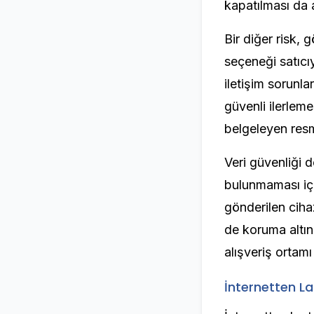
kapatılması da 
Bir diğer risk,
seçeneği satıcı
iletişim sorunl
güvenli ilerlem
belgeleyen resmi
Veri güvenliği d
bulunmaması içi
gönderilen cihazla
de koruma altına
alışveriş ortamı 
İnternetten L