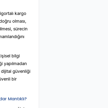
igortalı kargo
 doğru olması,
ilmesi, sürecin
amamlandığını
şisel bilgi
iği yapılmadan
 dijital güvenliği
venli bir
ar Mantıklı?