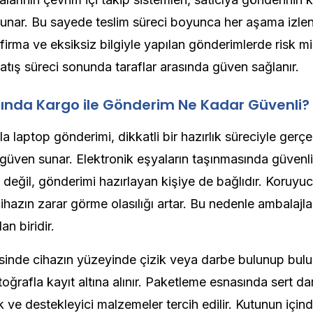
sunar. Bu sayede teslim süreci boyunca her aşama izlen
firma ve eksiksiz bilgiyle yapılan gönderimlerde risk 
Satış süreci sonunda taraflar arasında güven sağlanır.
şında Kargo ile Gönderim Ne Kadar Güvenli?
la laptop gönderimi, dikkatli bir hazırlık süreciyle gerçe
üven sunar. Elektronik eşyaların taşınmasında güvenli
 değil, gönderimi hazırlayan kişiye de bağlıdır. Koruyu
ihazın zarar görme olasılığı artar. Bu nedenle ambalajl
an biridir.
inde cihazın yüzeyinde çizik veya darbe bulunup bulu
toğrafla kayıt altına alınır. Paketleme esnasında sert da
ve destekleyici malzemeler tercih edilir. Kutunun içind