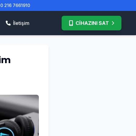
| 0 216 7661910
İletişim
CİHAZINI SAT
rim