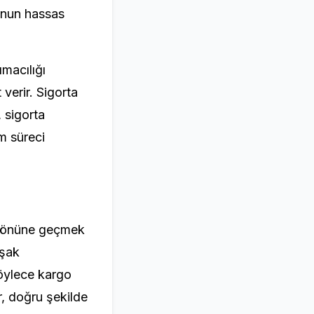
onun hassas
ımacılığı
verir. Sigorta
 sigorta
im süreci
r
un önüne geçmek
uşak
 Böylece kargo
r, doğru şekilde