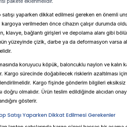
arısı pakete eklenmelidir.
p satışı yaparken dikkat edilmesi gereken en önemli un
ün kargoya verilmeden önce cihazın çalışır durumda old
an, klavye, bağlantı girişleri ve depolama alanı gibi böl
ünün yüzeyinde çizik, darbe ya da deformasyon varsa al
lidir.
asında koruyucu köpük, baloncuklu naylon ve kalın k
ir. Kargo sürecinde doğabilecek risklerin azaltılması içi
ndirilmelidir. Kargo fişinde gönderim bilgileri eksiksiz
ı doğru olmalıdır. Ürün teslim edildiğinde alıcıdan onay
ndığını gösterir.
op Satışı Yaparken Dikkat Edilmesi Gerekenler
ılan laptop satışlarında kargo süreci hassas bir aşama 