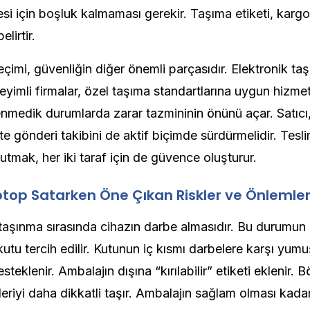
i için boşluk kalmaması gerekir. Taşıma etiketi, karg
elirtir.
çimi, güvenliğin diğer önemli parçasıdır. Elektronik taş
imli firmalar, özel taşıma standartlarına uygun hizmet 
nmedik durumlarda zarar tazmininin önünü açar. Satıcı,
kte gönderi takibini de aktif biçimde sürdürmelidir. Tesl
utmak, her iki taraf için de güvence oluşturur.
ptop Satarken Öne Çıkan Riskler ve Önlemle
 taşınma sırasında cihazın darbe almasıdır. Bu durum
kutu tercih edilir. Kutunun iç kısmı darbelere karşı yum
teklenir. Ambalajın dışına “kırılabilir” etiketi eklenir.
deriyi daha dikkatli taşır. Ambalajın sağlam olması kada