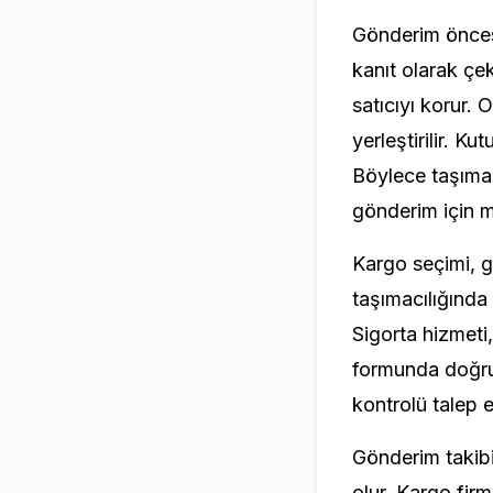
Gönderim öncesi
kanıt olarak çe
satıcıyı korur. 
yerleştirilir. K
Böylece taşıma s
gönderim için mu
Kargo seçimi, gü
taşımacılığında 
Sigorta hizmeti,
formunda doğru b
kontrolü talep e
Gönderim takibi
olur. Kargo firm