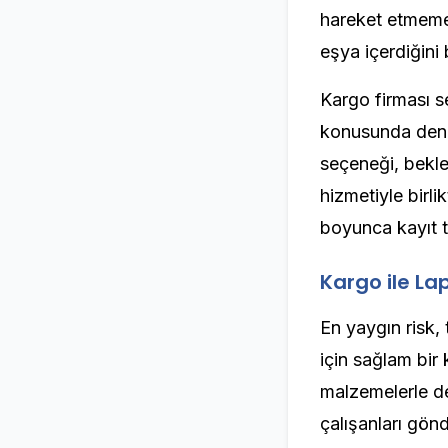
hareket etmemes
eşya içerdiğini b
Kargo firması se
konusunda deney
seçeneği, bekle
hizmetiyle birli
boyunca kayıt t
Kargo ile La
En yaygın risk,
için sağlam bir 
malzemelerle des
çalışanları gön