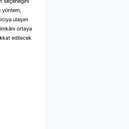
im seçeneğini
bu yöntem,
lıcıya ulaşım
 imkânı ortaya
ikkat edilecek