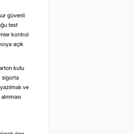
sur güvenli
uğu test
ümler kontrol
ıcıya açık
arton kutu
n sigorta
 yazılmalı ve
 alınması
olarak öne