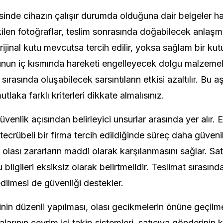
nde cihazın çalışır durumda olduğuna dair belgeler haz
kilen fotoğraflar, teslim sonrasında doğabilecek anlaşm
Orijinal kutu mevcutsa tercih edilir, yoksa sağlam bir kut
utunun iç kısmında hareketi engelleyecek dolgu malzemeler
ırasında oluşabilecek sarsıntıların etkisi azaltılır. Bu
tlaka farklı kriterleri dikkate almalısınız.
venlik açısından belirleyici unsurlar arasında yer alır. 
tecrübeli bir firma tercih edildiğinde süreç daha güvenili
 olası zararların maddi olarak karşılanmasını sağlar. Sa
ilgileri eksiksiz olarak belirtmelidir. Teslimat sırasında
dilmesi de güvenliği destekler.
nin düzenli yapılması, olası gecikmelerin önüne geçilm
alarının çevrim içi takip sistemleri, satıcıya gönderini