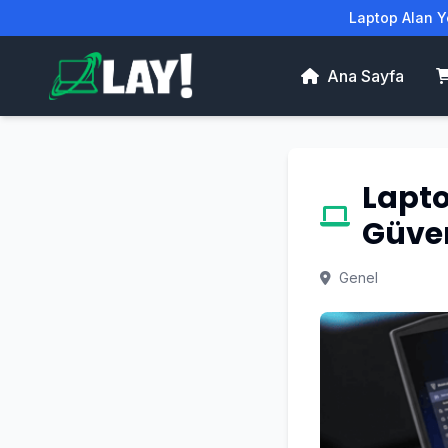
Laptop Alan Ye
Ana Sayfa
Lapto
Güven
Genel