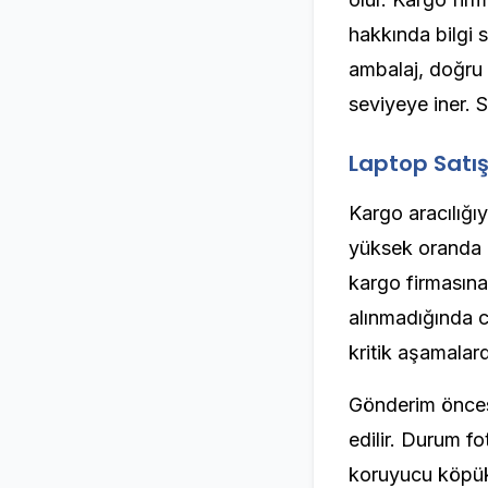
hakkında bilgi 
ambalaj, doğru 
seviyeye iner. 
Laptop Satı
Kargo aracılığıy
yüksek oranda g
kargo firmasına
alınmadığında c
kritik aşamalard
Gönderim önces
edilir. Durum fo
koruyucu köpük 