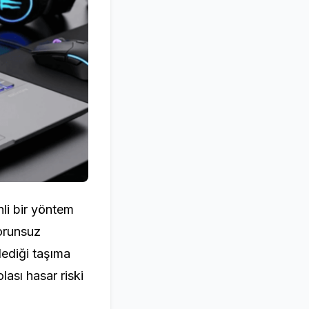
li bir yöntem
sorunsuz
rlediği taşıma
ası hasar riski