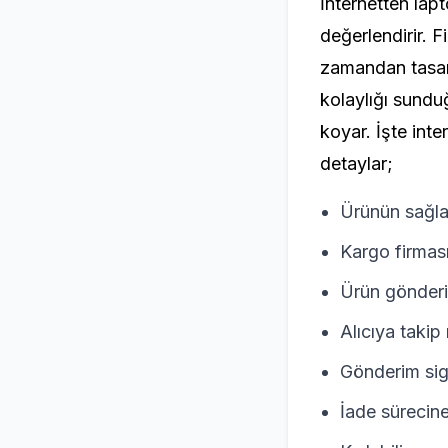
İnternetten lap
değerlendirir. 
zamandan tasarru
kolaylığı sunduğ
koyar. İşte int
detaylar;
Ürünün sağla
Kargo firması
Ürün gönderil
Alıcıya takip
Gönderim sigo
İade sürecine 