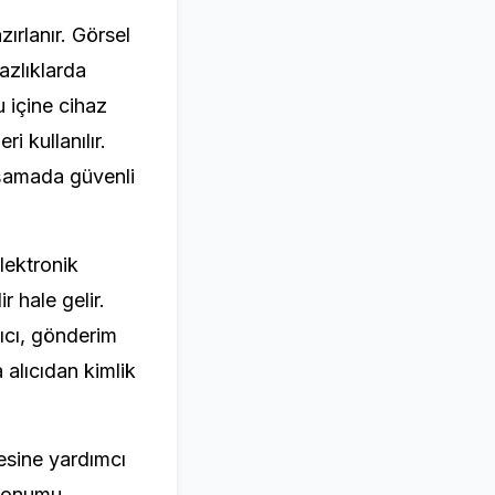
ırlanır. Görsel
azlıklarda
u içine cihaz
i kullanılır.
 aşamada güvenli
Elektronik
r hale gelir.
tıcı, gönderim
 alıcıdan kimlik
esine yardımcı
n konumu