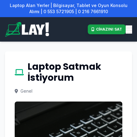
Laptop Alan Yerler | Bilgisayar, Tablet ve Oyun Konsolu
Alımı | 0 553 5721905 | 0 216 7661910
CİHAZINI SAT
Laptop Satmak
İstiyorum
Genel