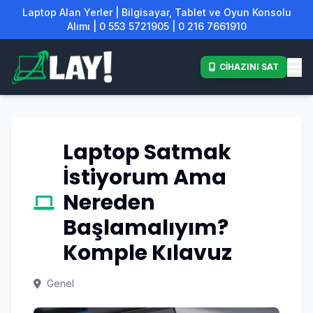
Laptop Alan Yerler | Bilgisayar, Tablet ve Oyun Konsolu
Alımı | 0 553 5721905 | 0 216 7661910
CİHAZINI SAT
Laptop Satmak
İstiyorum Ama
Nereden
Başlamalıyım?
Komple Kılavuz
Genel