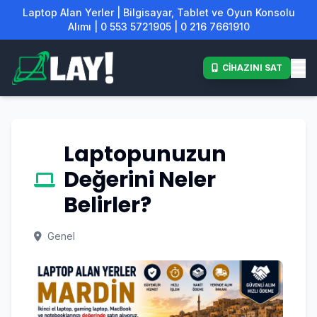
Laptop Alan Yerler | Bilgisayar, Tablet ve Oyun Konsolu
Alımı | 0 553 5721905 | 0 216 7661910
CİHAZINI SAT
Laptopunuzun
Değerini Neler
Belirler?
Genel