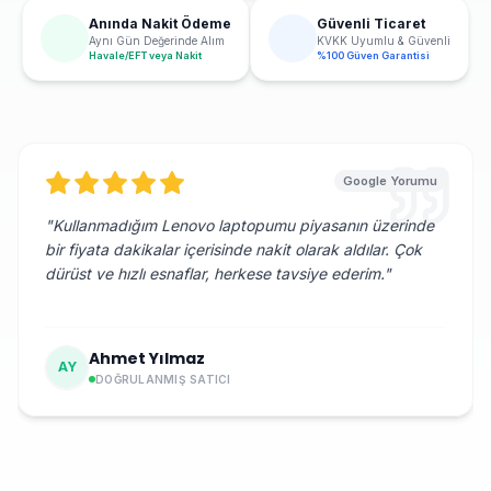
Anında Nakit Ödeme
Güvenli Ticaret
Aynı Gün Değerinde Alım
KVKK Uyumlu & Güvenli
Havale/EFT veya Nakit
%100 Güven Garantisi
Google Yorumu
"
Kullanmadığım Lenovo laptopumu piyasanın üzerinde
bir fiyata dakikalar içerisinde nakit olarak aldılar. Çok
dürüst ve hızlı esnaflar, herkese tavsiye ederim.
"
Ahmet Yılmaz
AY
DOĞRULANMIŞ SATICI