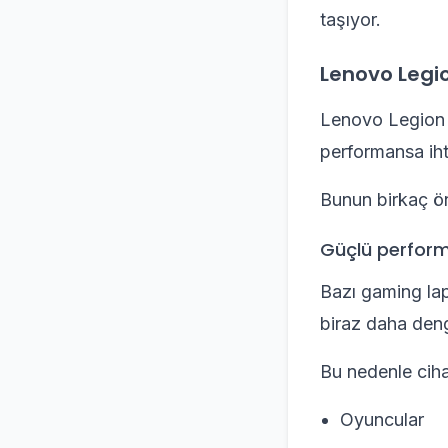
taşıyor.
Lenovo Legio
Lenovo Legion m
performansa ihti
Bunun birkaç ö
Güçlü perform
Bazı gaming lap
biraz daha denge
Bu nedenle cihaz
Oyuncular