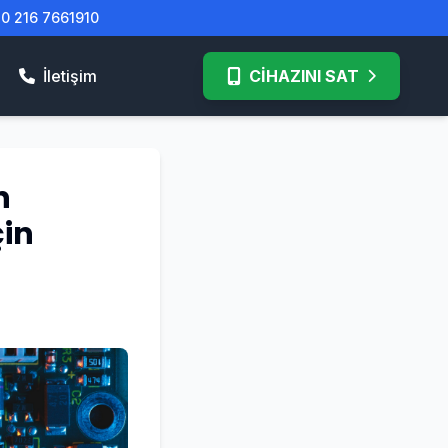
| 0 216 7661910
İletişim
CİHAZINI SAT
n
in