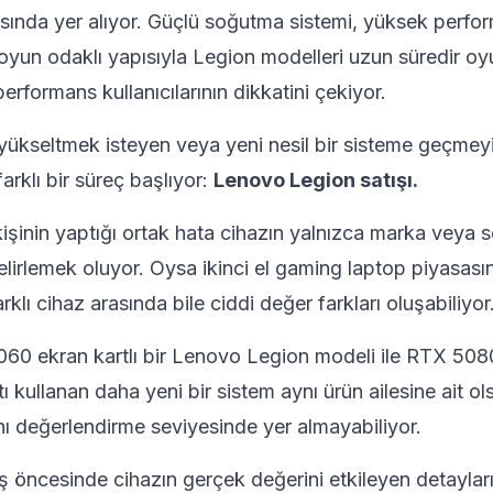
sında yer alıyor. Güçlü soğutma sistemi, yüksek perfor
oyun odaklı yapısıyla Legion modelleri uzun süredir oy
performans kullanıcılarının dikkatini çekiyor.
yükseltmek isteyen veya yeni nesil bir sisteme geçmey
 farklı bir süreç başlıyor:
Lenovo Legion satışı.
işinin yaptığı ortak hata cihazın yalnızca marka veya s
elirlemek oluyor. Oysa ikinci el gaming laptop piyasas
farklı cihaz arasında bile ciddi değer farkları oluşabiliyor
60 ekran kartlı bir Lenovo Legion modeli ile RTX 50
 kullanan daha yeni bir sistem aynı ürün ailesine ait olsa
ı değerlendirme seviyesinde yer almayabiliyor.
ş öncesinde cihazın gerçek değerini etkileyen detayla