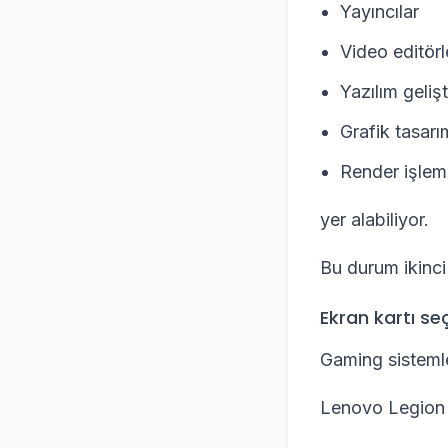
Yayıncılar
Video editörl
Yazılım gelişti
Grafik tasarım
Render işleml
yer alabiliyor.
Bu durum ikinci e
Ekran kartı seç
Gaming sistemle
Lenovo Legion m