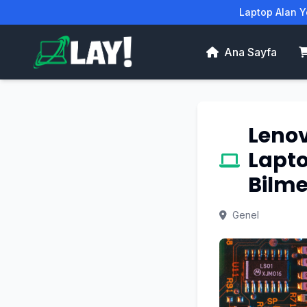
Laptop Alan Ye
Ana Sayfa
Lenov
Lapt
Bilme
Genel