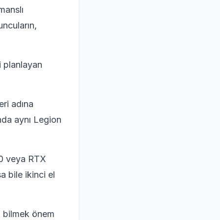
manslı
uncuların,
i planlayan
eri adına
ında aynı Legion
.
80 veya RTX
 bile ikinci el
rı bilmek önem