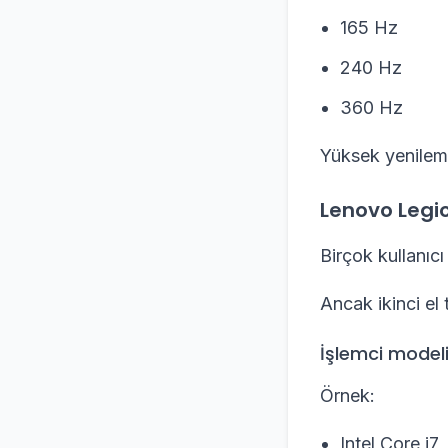
165 Hz
240 Hz
360 Hz
Yüksek yenileme 
Lenovo Legio
Birçok kullanıcı
Ancak ikinci el 
İşlemci model
Örnek:
Intel Core i7