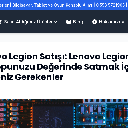
rler | Bilgisayar, Tablet ve Oyun Konsolu Alımı | 0 553 5721905 
Satın Aldığımız Ürünler
Blog
Hakkımızda
o Legion Satışı: Lenovo Legio
opunuzu Değerinde Satmak İç
niz Gerekenler