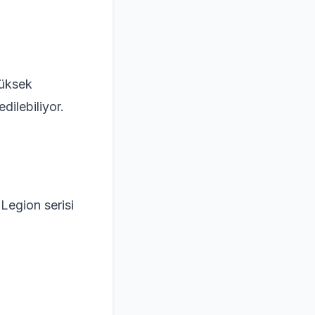
yüksek
dilebiliyor.
Legion serisi