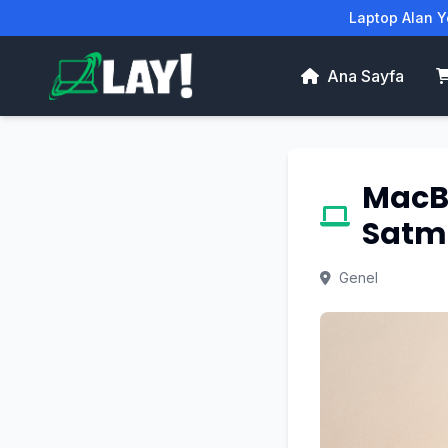
Laptop Alan Ye
Ana Sayfa
MacBo
Satma
Genel