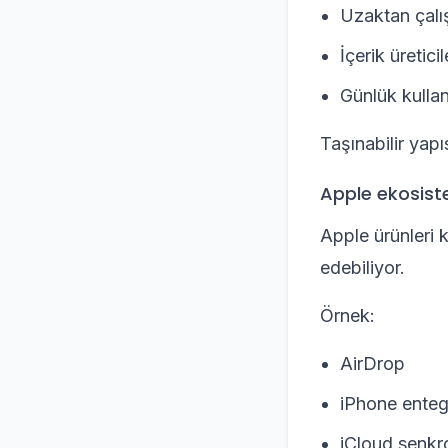
Uzaktan çalış
İçerik üreticil
Günlük kullan
Taşınabilir yapıs
Apple ekosist
Apple ürünleri k
edebiliyor.
Örnek:
AirDrop
iPhone ente
iCloud senkr