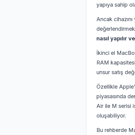
yapıya sahip ola
Ancak cihazını
değerlendirmek 
nasıl yapılır v
İkinci el MacBoo
RAM kapasitesi,
unsur satış değe
Özellikle Apple’
piyasasında de
Air ile M serisi
oluşabiliyor.
Bu rehberde Mac