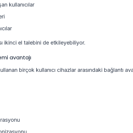
an kullanıcılar
eri
ıcılar
ı ikinci el talebini de etkileyebiliyor.
emi avantajı
ullanan birçok kullanıcı cihazlar arasındaki bağlantı ava
grasyonu
onizasyonu