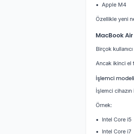
Apple M4
Özellikle yeni n
MacBook Air 
Birçok kullanıcı
Ancak ikinci el 
İşlemci model
İşlemci cihazın 
Örnek:
Intel Core i5
Intel Core i7