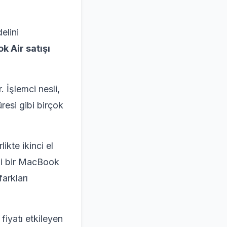
elini
 Air satışı
 İşlemci nesli,
resi gibi birçok
ikte ikinci el
li bir MacBook
farkları
fiyatı etkileyen