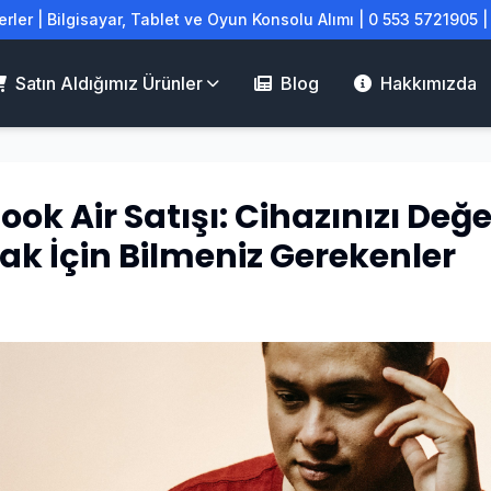
rler | Bilgisayar, Tablet ve Oyun Konsolu Alımı | 0 553 5721905 
Satın Aldığımız Ürünler
Blog
Hakkımızda
ok Air Satışı: Cihazınızı Değ
k İçin Bilmeniz Gerekenler