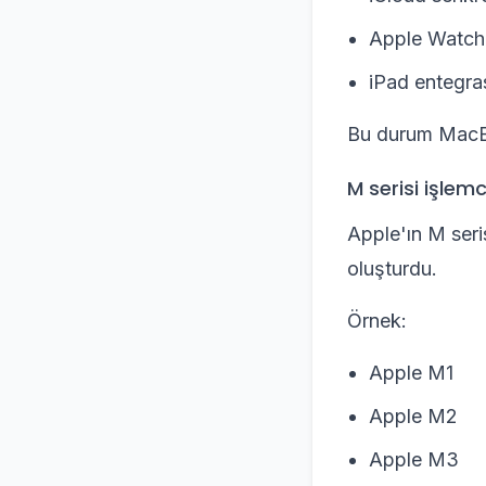
Apple Watch 
iPad entegr
Bu durum MacBoo
M serisi işlemci
Apple'ın M seri
oluşturdu.
Örnek:
Apple M1
Apple M2
Apple M3