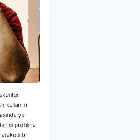
ekenler
lük kullanım
rasında yer
lanıcı profiline
areketli bir