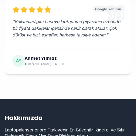
Google Yorumu
"
Kullanmadığım Lenovo laptopumu piyasanın üzerinde
bir fiyata dakikalar içerisinde nakit olarak aldılar. Çok
dürüst ve hızlı esnaflar, herkese tavsiye ederim.
"
Ahmet Yılmaz
AY
DOĞRULANMIŞ SATICI
Hakkımızda
Laptopalanyerler.org Türkiyenin En Güvenilir İkinci el ve Sıfır
Elektronik Cihaz Alım Satım Platformudur.🔥