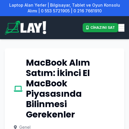
Laptop Alan Yerler | Bilgisayar, Tablet ve Oyun Konsolu
Alımı | 0 553 5721905 | 0 216 7661910
CİHAZINI SAT
MacBook Alım
Satım: İkinci El
MacBook
Piyasasında
Bilinmesi
Gerekenler
Genel