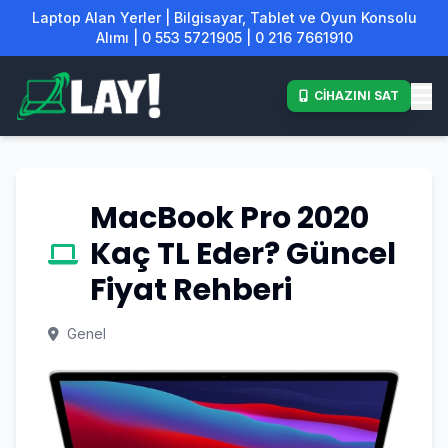
Laptop Alan Yerler | Bilgisayar, Tablet ve Oyun Konsolu
Alımı | 0 553 5721905 | 0 216 7661910
CİHAZINI SAT
MacBook Pro 2020
Kaç TL Eder? Güncel
Fiyat Rehberi
Genel