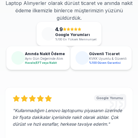
Laptop Alınyerler olarak dürüst ticaret ve anında nakit
ödeme ilkemizle binlerce müşterimizin yüzünü
güldürdük.
4.9
Google Yorumları
%100 En Yüksek Memnuniyet
Anında Nakit Ödeme
Güvenli Ticaret
Aynı Gün Değerinde Alım
KVKK Uyumlu & Güvenli
Havale/EFT veya Nakit
%100 Güven Garantisi
Google Yorumu
"
Kullanmadığım Lenovo laptopumu piyasanın üzerinde
bir fiyata dakikalar içerisinde nakit olarak aldılar. Çok
dürüst ve hızlı esnaflar, herkese tavsiye ederim.
"