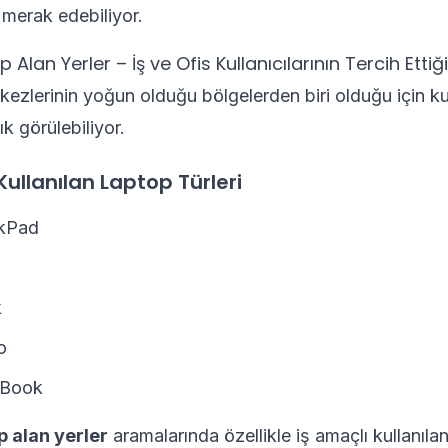
 merak edebiliyor.
 Alan Yerler – İş ve Ofis Kullanıcılarının Tercih Ettiğ
rkezlerinin yoğun olduğu bölgelerden biri olduğu için k
ık görülebiliyor.
Kullanılan Laptop Türleri
kPad
k
o
tBook
p alan yerler
aramalarında özellikle iş amaçlı kullanıla