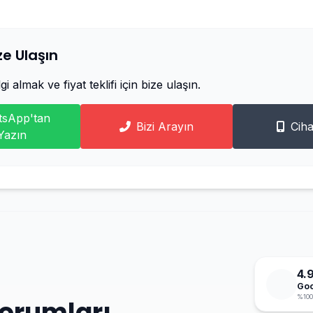
e Ulaşın
i almak ve fiyat teklifi için bize ulaşın.
sApp'tan
Bizi Arayın
Ciha
Yazın
4.
Goo
%100
Yorumları