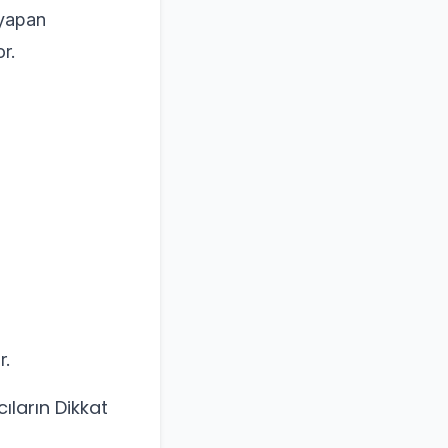
 yapan
or.
r.
ıların Dikkat