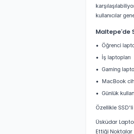
karşılaşılabiliy
kullanıcılar gen
Maltepe'de S
Öğrenci lapto
İş laptopları
Gaming lapto
MacBook cih
Günlük kullan
Özellikle SSD'li
Üsküdar Laptop
Ettiği Noktalar