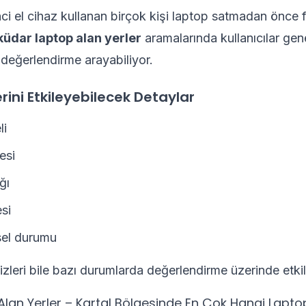
ci el cihaz kullanan birçok kişi laptop satmadan önce f
üdar laptop alan yerler
aramalarında kullanıcılar genel
değerlendirme arayabiliyor.
ini Etkileyebilecek Detaylar
li
esi
ğı
si
sel durumu
zleri bile bazı durumlarda değerlendirme üzerinde etkili 
Alan Yerler – Kartal Bölgesinde En Çok Hangi Lapto