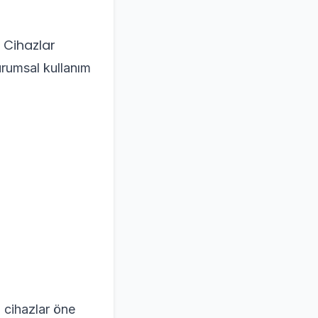
i Cihazlar
urumsal kullanım
n cihazlar öne