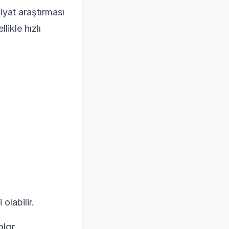
iyat araştırması
likle hızlı
olabilir.
plar