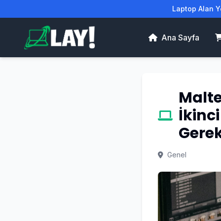
Laptop Alan Ye
Ana Sayfa
Malte
İkinc
Gerek
Genel