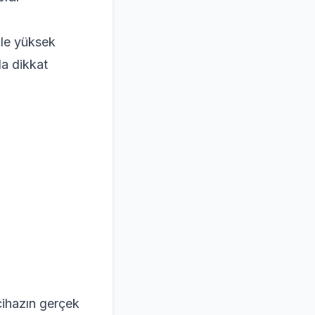
ikle yüksek
da dikkat
cihazın gerçek