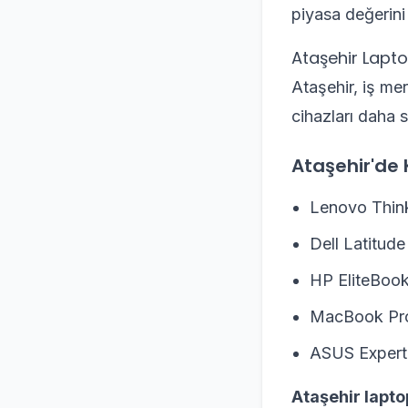
piyasa değerini
Ataşehir Laptop
Ataşehir, iş me
cihazları daha s
Ataşehir'de 
Lenovo Thin
Dell Latitude
HP EliteBoo
MacBook Pr
ASUS Exper
Ataşehir lapto