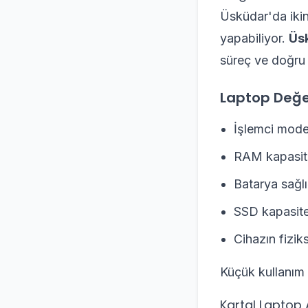
Üsküdar'da ikin
yapabiliyor.
Üsk
süreç ve doğru 
Laptop Değer
İşlemci mode
RAM kapasit
Batarya sağlı
SSD kapasite
Cihazın fizik
Küçük kullanım i
Kartal Laptop 