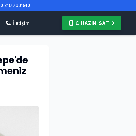
| 0 216 7661910
İletişim
CİHAZINI SAT
epe'de
lmeniz